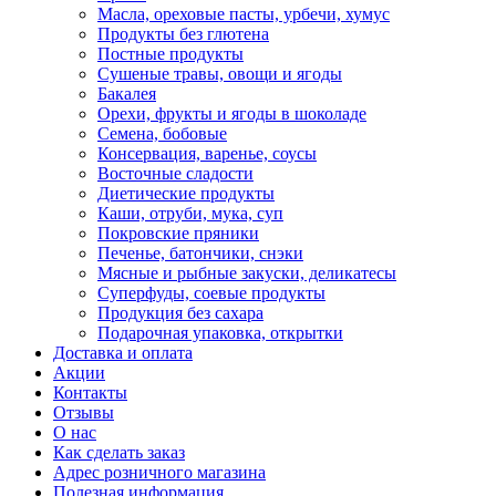
Масла, ореховые пасты, урбечи, хумус
Продукты без глютена
Постные продукты
Сушеные травы, овощи и ягоды
Бакалея
Орехи, фрукты и ягоды в шоколаде
Семена, бобовые
Консервация, варенье, соусы
Восточные сладости
Диетические продукты
Каши, отруби, мука, суп
Покровские пряники
Печенье, батончики, снэки
Мясные и рыбные закуски, деликатесы
Суперфуды, соевые продукты
Продукция без сахара
Подарочная упаковка, открытки
Доставка и оплата
Акции
Контакты
Отзывы
О нас
Как сделать заказ
Адрес розничного магазина
Полезная информация