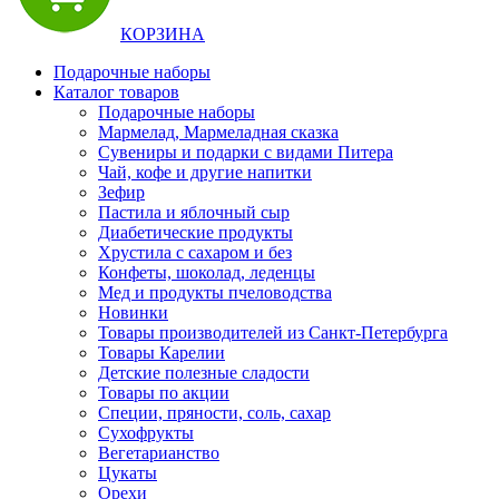
КОРЗИНА
Подарочные наборы
Каталог товаров
Подарочные наборы
Мармелад, Мармеладная сказка
Сувениры и подарки с видами Питера
Чай, кофе и другие напитки
Зефир
Пастила и яблочный сыр
Диабетические продукты
Хрустила с сахаром и без
Конфеты, шоколад, леденцы
Мед и продукты пчеловодства
Новинки
Товары производителей из Санкт-Петербурга
Товары Карелии
Детские полезные сладости
Товары по акции
Специи, пряности, соль, сахар
Сухофрукты
Вегетарианство
Цукаты
Орехи