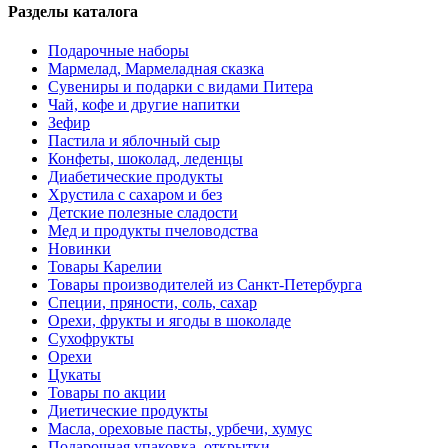
Разделы каталога
Подарочные наборы
Мармелад, Мармеладная сказка
Сувениры и подарки с видами Питера
Чай, кофе и другие напитки
Зефир
Пастила и яблочный сыр
Конфеты, шоколад, леденцы
Диабетические продукты
Хрустила с сахаром и без
Детские полезные сладости
Мед и продукты пчеловодства
Новинки
Товары Карелии
Товары производителей из Санкт-Петербурга
Специи, пряности, соль, сахар
Орехи, фрукты и ягоды в шоколаде
Сухофрукты
Орехи
Цукаты
Товары по акции
Диетические продукты
Масла, ореховые пасты, урбечи, хумус
Подарочная упаковка, открытки