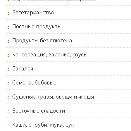
Вегетарианство
Постные продукты
Продукты без глютена
Консервация, варенье, соусы
Бакалея
Семена, бобовые
Сушеные травы, овощи и ягоды
Восточные сладости
Каши, отруби, мука, суп