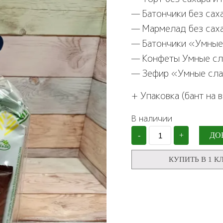
— Батончики без сах
— Мармелад без сах
— Батончики «Умные 
— Конфеты Умные сл
— Зефир «Умные слад
+ Упаковка (бант на 
В наличии
Количество
-
+
ДО
Подарочный
набор
без
КУПИТЬ В 1 К
сахара
"Умные
сладости",
№
154