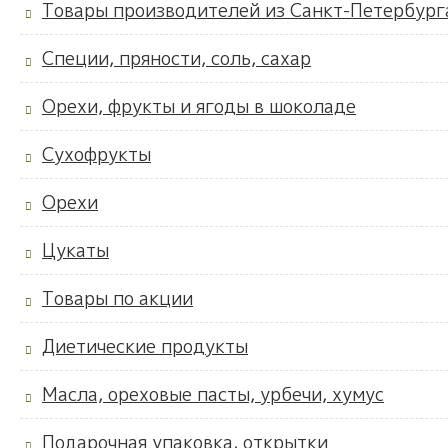
Товары производителей из Санкт-Петербург
Специи, пряности, соль, сахар
Орехи, фрукты и ягоды в шоколаде
Сухофрукты
Орехи
Цукаты
Товары по акции
Диетические продукты
Масла, ореховые пасты, урбечи, хумус
Подарочная упаковка, открытки