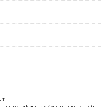
ит:
 глютена «La Romance» Умные сладости, 220 гр