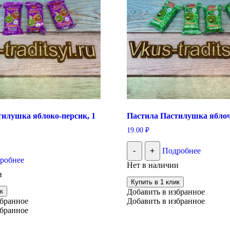
тилушка яблоко-персик, 1
Пастила Пастилушка яблоч
19.00
₽
-
+
Подробнее
робнее
Нет в наличии
и
Купить в 1 клик
к
Добавить в избранное
збранное
Добавить в избранное
збранное