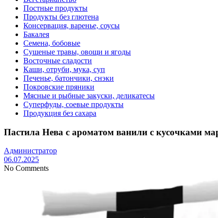
Постные продукты
Продукты без глютена
Консервация, варенье, соусы
Бакалея
Семена, бобовые
Сушеные травы, овощи и ягоды
Восточные сладости
Каши, отруби, мука, суп
Печенье, батончики, снэки
Покровские пряники
Мясные и рыбные закуски, деликатесы
Суперфуды, соевые продукты
Продукция без сахара
Пастила Нева с ароматом ванили с кусочками мар
Администратор
06.07.2025
No Comments