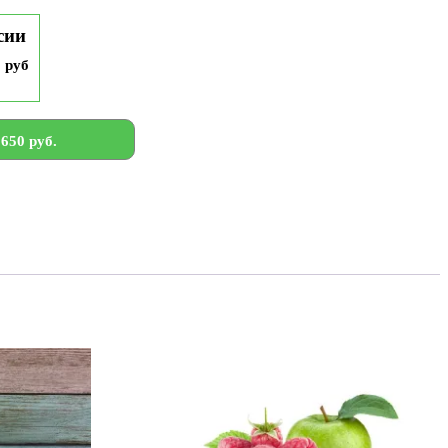
сии
9 руб
650 руб.