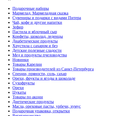
Подарочные наборы
Мармелад, Мармеладная сказка
Сувениры и подарки с видами Питера
Чай, кофе и другие напитки
Зефир
Пастила и яблочный сыр
Конфеты, шоколад, леденцы
Диабетические продукты
Хрустила с сахаром и без
Детские полезные сладости
Мед и продукты пчеловодства
Новинки
Товары Карелии
Товары производителей из Санкт-Петербурга
Специи, пряности, соль, сахар
Орехи, фрукты и ягоды в шоколаде
Сухофрукты
Орехи
Цукаты
Товары по акции
Диетические продукты
Масла, ореховые пасты, урбечи, хумус
Подарочная упаковка, открытки
Вегетарианство