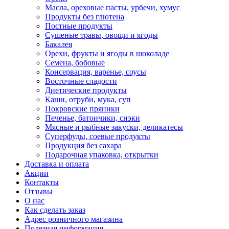
Масла, ореховые пасты, урбечи, хумус
Продукты без глютена
Постные продукты
Сушеные травы, овощи и ягоды
Бакалея
Орехи, фрукты и ягоды в шоколаде
Семена, бобовые
Консервация, варенье, соусы
Восточные сладости
Диетические продукты
Каши, отруби, мука, суп
Покровские пряники
Печенье, батончики, снэки
Мясные и рыбные закуски, деликатесы
Суперфуды, соевые продукты
Продукция без сахара
Подарочная упаковка, открытки
Доставка и оплата
Акции
Контакты
Отзывы
О нас
Как сделать заказ
Адрес розничного магазина
Полезная информация