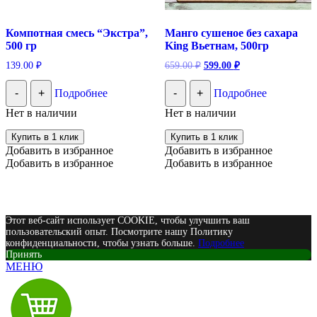
Компотная смесь “Экстра”,
Манго сушеное без сахара
500 гр
King Вьетнам, 500гр
Первоначальная
Текущая
139.00
₽
659.00
₽
599.00
₽
цена
цена:
составляла
599.00 ₽.
-
+
Подробнее
-
+
Подробнее
659.00 ₽.
Нет в наличии
Нет в наличии
Купить в 1 клик
Купить в 1 клик
Добавить в избранное
Добавить в избранное
Добавить в избранное
Добавить в избранное
Этот веб-сайт использует COOKIE, чтобы улучшить ваш
пользовательский опыт. Посмотрите нашу Политику
конфиденциальности, чтобы узнать больше.
Подробнее
Принять
МЕНЮ