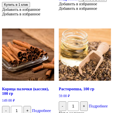
горошек,
имеет
Добавить в избранное
Купить в 1 клик
30
несколько
Добавить в избранное
Добавить в избранное
гр
вариаций.
Добавить в избранное
Опции
можно
выбрать
на
странице
товара.
Корица палочки (кассия),
Расторопша, 100 гр
100 гр
59.00
₽
149.00
₽
Количество
-
+
Подробнее
Расторопша,
Количество
-
+
Подробнее
100
Корица