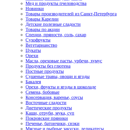
Мед и продукты пчеловодства
Новинки
Товары производителей из Санкт-Петербурга
Товары Карелии
Детские полезные сладости
Товары по акции
Специи, пряности, соль, сахар
Сухофрукты
Вегетарианство
Цукаты
Орехи
Масла, ореховые пасты, урбечи, хумус
Продукты без глютена
Постные продукты
Сушеные травы, овощи и ягоды
Бакалея
Орехи, фрукты и ягоды в шоколаде
Семена, бобовые
Консервация, варенье, соусы
Восточные сладости
Диетические продукты
Каши, отруби, мука, суп
Покровские пряники
Печенье, батончики, снэки
Мясные и рыбные закуски, деликатесы