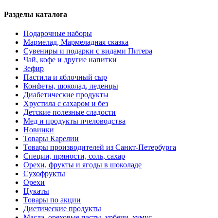
Разделы каталога
Подарочные наборы
Мармелад, Мармеладная сказка
Сувениры и подарки с видами Питера
Чай, кофе и другие напитки
Зефир
Пастила и яблочный сыр
Конфеты, шоколад, леденцы
Диабетические продукты
Хрустила с сахаром и без
Детские полезные сладости
Мед и продукты пчеловодства
Новинки
Товары Карелии
Товары производителей из Санкт-Петербурга
Специи, пряности, соль, сахар
Орехи, фрукты и ягоды в шоколаде
Сухофрукты
Орехи
Цукаты
Товары по акции
Диетические продукты
Масла, ореховые пасты, урбечи, хумус