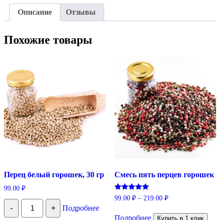
Описание
Отзывы
Похожие товары
Перец белый горошек, 30 гр
Смесь пять перцев горошек
99.00
₽
Оценка
99.00
₽
–
219.00
₽
Количество
5.00
-
+
Подробнее
Этот
из 5
Перец
белый
Подробнее
товар
Купить в 1 клик