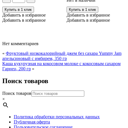
Нет в наличии
гр
палочки
(кассия),
Купить в 1 клик
Купить в 1 клик
100
Добавить в избранное
Добавить в избранное
гр
Добавить в избранное
Добавить в избранное
Нет комментариев
«
Фруктовый низкокалорийный джем без сахара Yummy Jam
апельсиновый с имбирем, 350 гр
Каша кукурузная на кокосовом молоке с кокосовым сахаром
Гарнец, 200 гр
»
Поиск товаров
Поиск товаров
×
Политика обработки персональных данных
Публичная оферта
Пользовательское соглашение