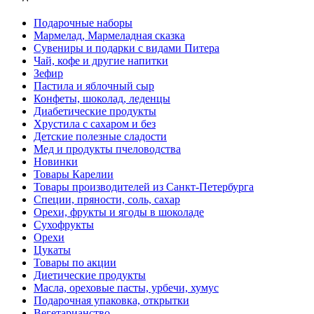
Подарочные наборы
Мармелад, Мармеладная сказка
Сувениры и подарки с видами Питера
Чай, кофе и другие напитки
Зефир
Пастила и яблочный сыр
Конфеты, шоколад, леденцы
Диабетические продукты
Хрустила с сахаром и без
Детские полезные сладости
Мед и продукты пчеловодства
Новинки
Товары Карелии
Товары производителей из Санкт-Петербурга
Специи, пряности, соль, сахар
Орехи, фрукты и ягоды в шоколаде
Сухофрукты
Орехи
Цукаты
Товары по акции
Диетические продукты
Масла, ореховые пасты, урбечи, хумус
Подарочная упаковка, открытки
Вегетарианство