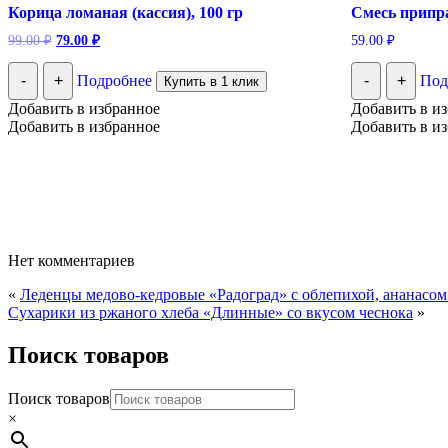
Корица ломаная (кассия), 100 гр
Смесь припра
Первоначальная
Текущая
99.00
₽
79.00
₽
59.00
₽
цена
цена:
составляла
79.00 ₽.
-
+
Подробнее
-
+
Под
Купить в 1 клик
99.00 ₽.
Добавить в избранное
Добавить в и
Добавить в избранное
Добавить в и
Нет комментариев
«
Леденцы медово-кедровые «Радоград» с облепихой, ананасом
Сухарики из ржаного хлеба «Длинные» со вкусом чеснока
»
Поиск товаров
Поиск товаров
×