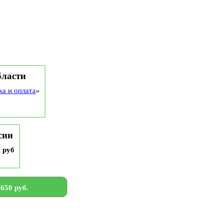
бласти
ка и оплата
»
сии
9 руб
650 руб.