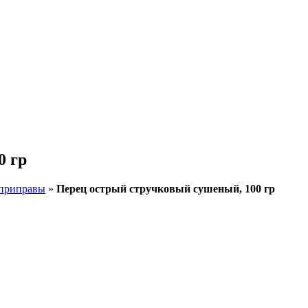
0 гр
приправы
»
Перец острый стручковый сушеный, 100 гр