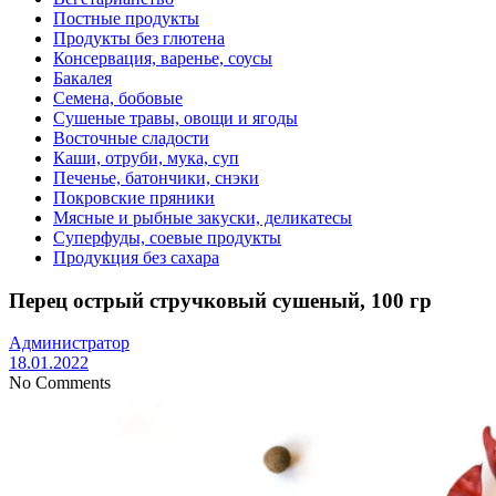
Постные продукты
Продукты без глютена
Консервация, варенье, соусы
Бакалея
Семена, бобовые
Сушеные травы, овощи и ягоды
Восточные сладости
Каши, отруби, мука, суп
Печенье, батончики, снэки
Покровские пряники
Мясные и рыбные закуски, деликатесы
Суперфуды, соевые продукты
Продукция без сахара
Перец острый стручковый сушеный, 100 гр
Администратор
18.01.2022
No Comments