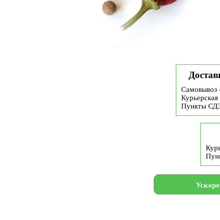
Достав
Самовывоз 
Курьерская 
Пункты СД
Курь
Пун
Ускоре