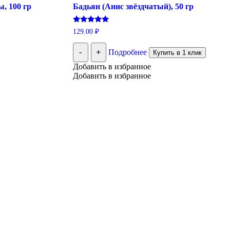
, 100 гр
Бадьян (Анис звёздчатый), 50 гр
Оценка
129.00
₽
5.00
из 5
-
+
Подробнее
Купить в 1 клик
Добавить в избранное
Добавить в избранное