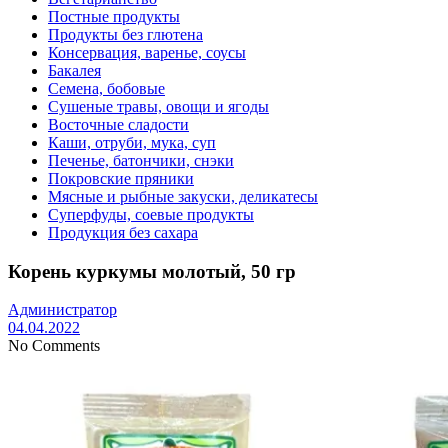
Постные продукты
Продукты без глютена
Консервация, варенье, соусы
Бакалея
Семена, бобовые
Сушеные травы, овощи и ягоды
Восточные сладости
Каши, отруби, мука, суп
Печенье, батончики, снэки
Покровские пряники
Мясные и рыбные закуски, деликатесы
Суперфуды, соевые продукты
Продукция без сахара
Корень куркумы молотый, 50 гр
Администратор
04.04.2022
No Comments