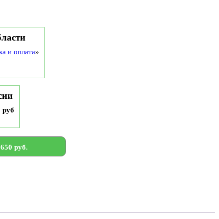
бласти
ка и оплата
»
сии
9 руб
650 руб.