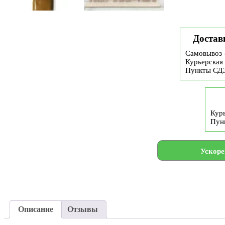
Достав
Самовывоз 
Курьерская 
Пункты СД
Курь
Пун
Ускоре
Описание
Отзывы