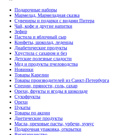
Подарочные наборы
Мармелад, Мармеладная сказка
Сувениры и подарки с видами Питера
Чай, кофе и другие напитки
Зефир
Пастила и яблочный сыр
Конфеты, шоколад, леденцы
Диабетические продукты
Хрустила с сахаром и без
Детские полезные сладости
Мед и продукты пчеловодства
Новинки
Товары Карелии
Товары производителей из Санкт-Петербурга
Специи, пряности, соль, сахар
Орехи, фрукты и ягоды в шоколаде
Сухофрукты
Орехи
Цукаты
Товары по акции
Диетические продукты
Масла, ореховые пасты, урбечи, хумус
Подарочная упаковка, открытки
Вегетарианство