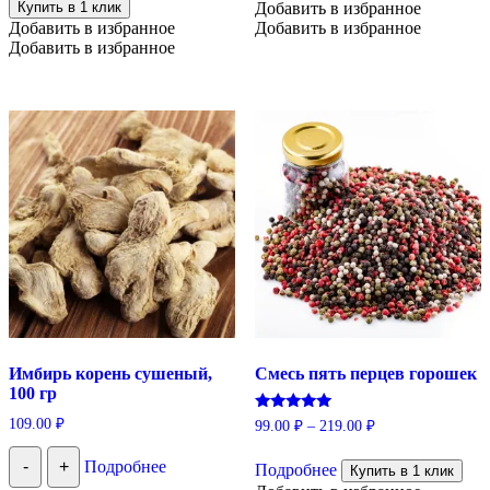
Купить в 1 клик
Добавить в избранное
Добавить в избранное
Добавить в избранное
Добавить в избранное
Имбирь корень сушеный,
Смесь пять перцев горошек
100 гр
Оценка
109.00
₽
99.00
₽
–
219.00
₽
5.00
Этот
из 5
-
+
Подробнее
Подробнее
товар
Купить в 1 клик