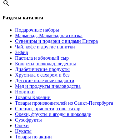
Разделы каталога
Подарочные наборы
Мармелад, Мармеладная сказка
Сувениры и подарки с видами Питера
Чай, кофе и другие напитки
Зефир
Пастила и яблочный сыр
Конфеты, шоколад, леденцы
Диабетические продукты
Хрустила с сахаром и без
Детские полезные сладости
Мед и продукты пчеловодства
Новинки
Товары Карелии
Товары производителей из Санкт-Петербурга
Специи, пряности, соль, сахар
Орехи, фрукты и ягоды в шоколаде
Сухофрукты
Орехи
Цукаты
Товары по акции