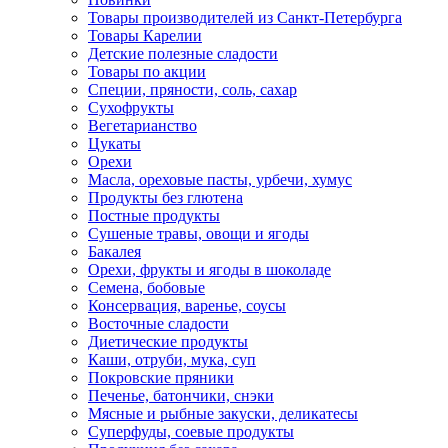
Товары производителей из Санкт-Петербурга
Товары Карелии
Детские полезные сладости
Товары по акции
Специи, пряности, соль, сахар
Сухофрукты
Вегетарианство
Цукаты
Орехи
Масла, ореховые пасты, урбечи, хумус
Продукты без глютена
Постные продукты
Сушеные травы, овощи и ягоды
Бакалея
Орехи, фрукты и ягоды в шоколаде
Семена, бобовые
Консервация, варенье, соусы
Восточные сладости
Диетические продукты
Каши, отруби, мука, суп
Покровские пряники
Печенье, батончики, снэки
Мясные и рыбные закуски, деликатесы
Суперфуды, соевые продукты