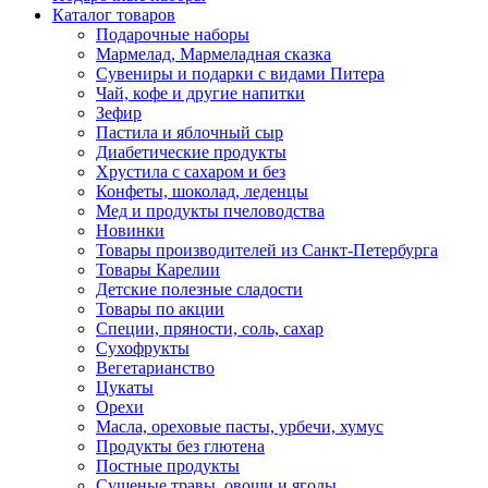
Каталог товаров
Подарочные наборы
Мармелад, Мармеладная сказка
Сувениры и подарки с видами Питера
Чай, кофе и другие напитки
Зефир
Пастила и яблочный сыр
Диабетические продукты
Хрустила с сахаром и без
Конфеты, шоколад, леденцы
Мед и продукты пчеловодства
Новинки
Товары производителей из Санкт-Петербурга
Товары Карелии
Детские полезные сладости
Товары по акции
Специи, пряности, соль, сахар
Сухофрукты
Вегетарианство
Цукаты
Орехи
Масла, ореховые пасты, урбечи, хумус
Продукты без глютена
Постные продукты
Сушеные травы, овощи и ягоды