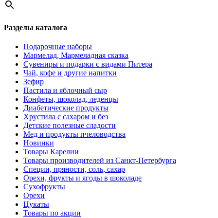
Разделы каталога
Подарочные наборы
Мармелад, Мармеладная сказка
Сувениры и подарки с видами Питера
Чай, кофе и другие напитки
Зефир
Пастила и яблочный сыр
Конфеты, шоколад, леденцы
Диабетические продукты
Хрустила с сахаром и без
Детские полезные сладости
Мед и продукты пчеловодства
Новинки
Товары Карелии
Товары производителей из Санкт-Петербурга
Специи, пряности, соль, сахар
Орехи, фрукты и ягоды в шоколаде
Сухофрукты
Орехи
Цукаты
Товары по акции