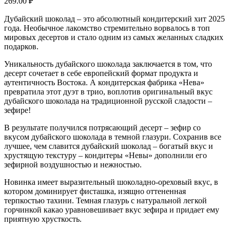
269.00
₽
Дубайский шоколад – это абсолютный кондитерский хит 2025
года. Необычное лакомство стремительно ворвалось в топ
мировых десертов и стало одним из самых желанных сладких
подарков.
Уникальность дубайского шоколада заключается в том, что
десерт сочетает в себе европейский формат продукта и
аутентичность Востока. А кондитерская фабрика «Нева»
превратила этот дуэт в трио, воплотив оригинальный вкус
дубайского шоколада на традиционной русской сладости –
зефире!
В результате получился потрясающий десерт – зефир со
вкусом дубайского шоколада в темной глазури. Сохранив все
лучшее, чем славится дубайский шоколад – богатый вкус и
хрустящую текстуру – кондитеры «Невы» дополнили его
зефирной воздушностью и нежностью.
Новинка имеет выразительный шоколадно-ореховый вкус, в
котором доминирует фисташка, изящно оттененная
терпкостью тахини. Темная глазурь с натуральной легкой
горчинкой какао уравновешивает вкус зефира и придает ему
приятную хрусткость.