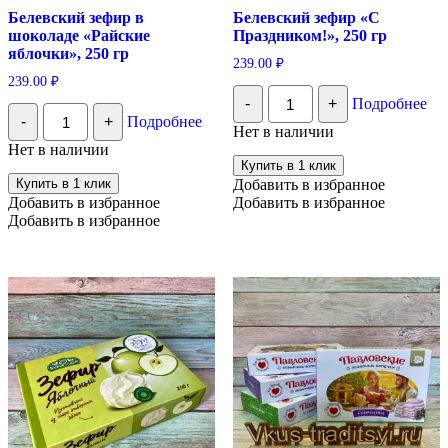
Белевский зефир в
Белевский зефир «С
шоколаде «Райские
Праздником!», 250 гр
яблочки», 250 гр
239.00
₽
239.00
₽
Количество
-
+
Подробнее
Белевский
Количество
-
+
Подробнее
зефир
Белевский
Нет в наличии
"С
зефир
Нет в наличии
Праздником!",
в
Купить в 1 клик
250
шоколаде
Купить в 1 клик
Добавить в избранное
гр
«Райские
Добавить в избранное
Добавить в избранное
яблочки»,
Добавить в избранное
250
гр