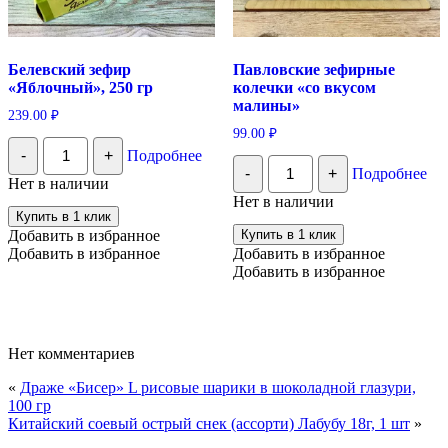
Белевский зефир
Павловские зефирные
«Яблочный», 250 гр
колечки «со вкусом
малины»
239.00
₽
99.00
₽
Количество
-
+
Подробнее
Белевский
Количество
-
+
Подробнее
зефир
Павловские
Нет в наличии
«Яблочный»,
зефирные
Нет в наличии
250
колечки
Купить в 1 клик
гр
"со
Добавить в избранное
Купить в 1 клик
вкусом
Добавить в избранное
Добавить в избранное
малины"
Добавить в избранное
Нет комментариев
«
Драже «Бисер» L рисовые шарики в шоколадной глазури,
100 гр
Китайский соевый острый снек (ассорти) Лабубу 18г, 1 шт
»