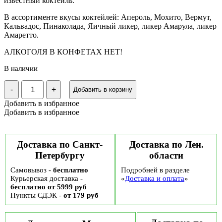
известный коктейль.
В ассортименте вкусы коктейлей: Апероль, Мохито, Вермут,
Кальвадос, Пинаколада, Яичный ликер, ликер Амарула, ликер
Амаретто.
АЛКОГОЛЯ В КОНФЕТАХ НЕТ!
В наличии
Количество
-
+
Добавить в корзину
Набор
конфет
Добавить в избранное
подарочный
Добавить в избранное
в
коробке
"Коктейль-
Бар"
Доставка по Санкт-
Доставка по Лен.
Саратовская
Петербургу
области
КФ,
120
Самовывоз -
бесплатно
Подробней в разделе
гр
Курьерская доставка -
«
Доставка и оплата
»
бесплатно от 5999 руб
Пункты СДЭК -
от 179 руб