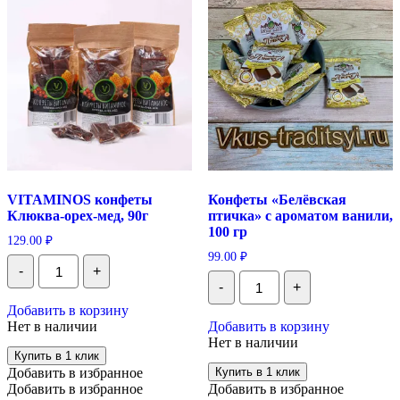
VITAMINOS конфеты
Конфеты «Белёвская
Клюква-орех-мед, 90г
птичка» с ароматом ванили,
100 гр
129.00
₽
99.00
₽
Количество
-
+
VITAMINOS
Количество
-
+
конфеты
Конфеты
Клюква-
«Белёвская
Добавить в корзину
орех-
птичка»
Нет в наличии
Добавить в корзину
мед,
с
Нет в наличии
90г
ароматом
Купить в 1 клик
ванили,
Добавить в избранное
Купить в 1 клик
100
Добавить в избранное
Добавить в избранное
гр