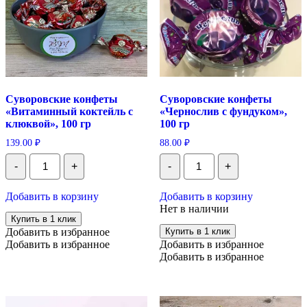
Суворовские конфеты
Суворовские конфеты
«Витаминный коктейль с
«Чернослив с фундуком»,
клюквой», 100 гр
100 гр
139.00
₽
88.00
₽
Количество
Количество
-
+
-
+
Суворовские
Суворовские
конфеты
конфеты
"Витаминный
"Чернослив
Добавить в корзину
Добавить в корзину
коктейль
с
Нет в наличии
с
фундуком",
Купить в 1 клик
клюквой",
100
Добавить в избранное
Купить в 1 клик
100
гр
Добавить в избранное
Добавить в избранное
гр
Добавить в избранное