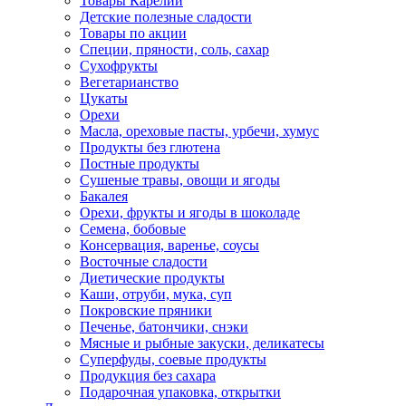
Товары Карелии
Детские полезные сладости
Товары по акции
Специи, пряности, соль, сахар
Сухофрукты
Вегетарианство
Цукаты
Орехи
Масла, ореховые пасты, урбечи, хумус
Продукты без глютена
Постные продукты
Сушеные травы, овощи и ягоды
Бакалея
Орехи, фрукты и ягоды в шоколаде
Семена, бобовые
Консервация, варенье, соусы
Восточные сладости
Диетические продукты
Каши, отруби, мука, суп
Покровские пряники
Печенье, батончики, снэки
Мясные и рыбные закуски, деликатесы
Суперфуды, соевые продукты
Продукция без сахара
Подарочная упаковка, открытки