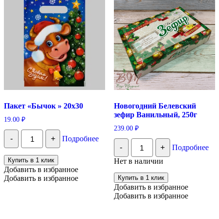
суфле,
имбирный
мохито,
240
гр
Пакет «Бычок » 20х30
Новогодний Белевский
зефир Ванильный, 250г
19.00
₽
239.00
₽
Количество
-
+
Подробнее
Пакет
Количество
-
+
Подробнее
"Бычок
Новогодний
"
Белевский
Купить в 1 клик
Нет в наличии
20х30
зефир
Добавить в избранное
Ванильный,
Добавить в избранное
Купить в 1 клик
250г
Добавить в избранное
Добавить в избранное