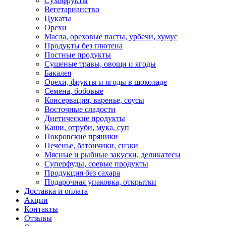
Сухофрукты
Вегетарианство
Цукаты
Орехи
Масла, ореховые пасты, урбечи, хумус
Продукты без глютена
Постные продукты
Сушеные травы, овощи и ягоды
Бакалея
Орехи, фрукты и ягоды в шоколаде
Семена, бобовые
Консервация, варенье, соусы
Восточные сладости
Диетические продукты
Каши, отруби, мука, суп
Покровские пряники
Печенье, батончики, снэки
Мясные и рыбные закуски, деликатесы
Суперфуды, соевые продукты
Продукция без сахара
Подарочная упаковка, открытки
Доставка и оплата
Акции
Контакты
Отзывы