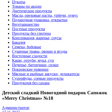
Цукаты
Товары по акции
Диетические продукты
Масла, ореховые пасты, урбечи, хумус
Подарочная упаковка, открытки
Вегетарианство
Постные продукты
Продукты без глютена
Консервация, варенье, соусы
Бакалея
Семена, бобовые
Сушеные травы, овощи и ягоды
Восточные сладости
Каши, отруби, мука, суп
Печенье, батончики, снэки
Покровские пряники
Мясные и рыбные закуски, деликатесы
Суперфуды, соевые продукты
Продукция без сахара
Детский сладкий Новогодний подарок Сапожок
«Merry Christmas» №18
Администратор