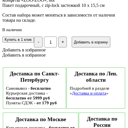
Конфеты «ZOO-ZOO», 80г
Пакет подарочный, с zip-lock застежкой 10 х 15,5 см
Состав набора может меняться в зависимости от наличия
товара на складе.
В наличии
Количество
Купить в 1 клик
-
+
Добавить в корзину
Детский
сладкий
Добавить в избранное
Новогодний
Добавить в избранное
подарок
Сапожок
"Merry
Christmas"
Доставка по Санкт-
Доставка по Лен.
№18
Петербургу
области
Самовывоз -
бесплатно
Подробней в разделе
Курьерская доставка -
«
Доставка и оплата
»
бесплатно от 5999 руб
Пункты СДЭК -
от 179 руб
Доставка по
Доставка по Москве
России
Курьерская доставка -
бесплатно от