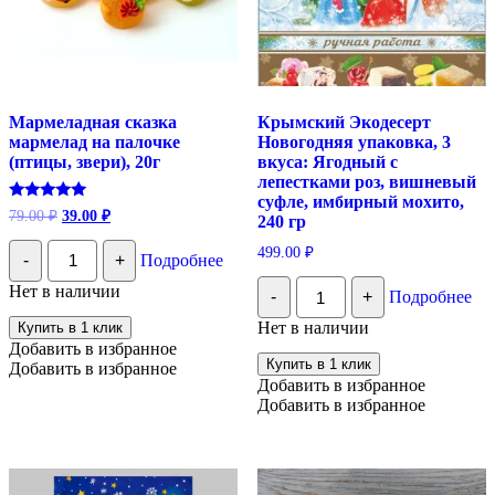
Мармеладная сказка
Крымский Экодесерт
мармелад на палочке
Новогодняя упаковка, 3
(птицы, звери), 20г
вкуса: Ягодный с
лепестками роз, вишневый
суфле, имбирный мохито,
Первоначальная
Текущая
Оценка
79.00
₽
39.00
₽
240 гр
5.00
цена
цена:
из 5
Количество
составляла
39.00 ₽.
499.00
₽
-
+
Подробнее
Мармеладная
79.00 ₽.
сказка
Количество
Нет в наличии
-
+
Подробнее
мармелад
Крымский
на
Экодесерт
Нет в наличии
Купить в 1 клик
палочке
Новогодняя
Добавить в избранное
(птицы,
упаковка,
Купить в 1 клик
Добавить в избранное
звери),
3
Добавить в избранное
20г
вкуса:
Добавить в избранное
Ягодный
с
лепестками
роз,
вишневый