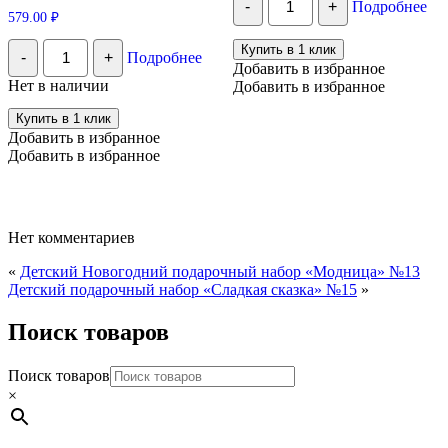
-
+
Подробнее
Подарочный
579.00
₽
набор
для
Количество
Купить в 1 клик
-
+
Подробнее
Глинтвейна,
Мармеладная
Добавить в избранное
60-
сказка/
Нет в наличии
Добавить в избранное
75
Мармелад
гр
натуральный
Купить в 1 клик
желейный
Добавить в избранное
формовой
Добавить в избранное
ручной
работы
для
всей
семьи
"Садовые
Нет комментариев
ягоды"
500гр
«
Детский Новогодний подарочный набор «Модница» №13
Детский подарочный набор «Сладкая сказка» №15
»
Поиск товаров
Поиск товаров
×