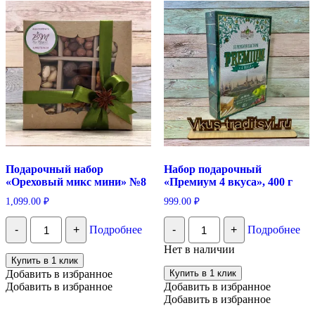
Подарочный набор
Набор подарочный
«Ореховый микс мини» №8
«Премиум 4 вкуса», 400 г
1,099.00
₽
999.00
₽
Количество
Количество
-
+
Подробнее
-
+
Подробнее
Подарочный
Набор
набор
подарочный
Нет в наличии
"Ореховый
"Премиум
Купить в 1 клик
микс
4
Добавить в избранное
Купить в 1 клик
мини"
вкуса",
Добавить в избранное
Добавить в избранное
№8
400
Добавить в избранное
г