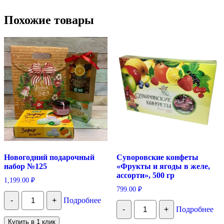
Похожие товары
Новогодний подарочный
Суворовские конфеты
набор №125
«Фрукты и ягоды в желе,
ассорти», 500 гр
1,199.00
₽
799.00
₽
Количество
-
+
Подробнее
Новогодний
Количество
-
+
Подробнее
подарочный
Суворовские
набор
конфеты
Купить в 1 клик