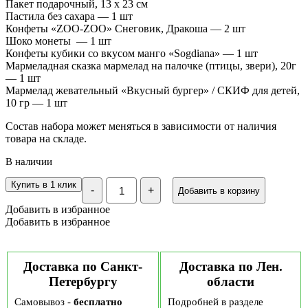
Пакет подарочный, 13 х 23 см
Пастила без сахара — 1 шт
Конфеты «ZOO-ZOO» Снеговик, Дракоша — 2 шт
Шоко монеты — 1 шт
Конфеты кубики со вкусом манго «Sogdiana» — 1 шт
Мармеладная сказка мармелад на палочке (птицы, звери), 20г
— 1 шт
Мармелад жевательный «Вкусный бургер» / СКИФ для детей,
10 гр — 1 шт
Состав набора может меняться в зависимости от наличия
товара на складе.
В наличии
Количество
Купить в 1 клик
-
+
Добавить в корзину
Детский
Новогодний
Добавить в избранное
подарочный
Добавить в избранное
набор
"Новогодний
мишка"
№14
Доставка по Санкт-
Доставка по Лен.
Петербургу
области
Самовывоз -
бесплатно
Подробней в разделе