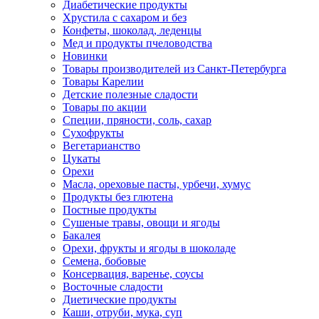
Диабетические продукты
Хрустила с сахаром и без
Конфеты, шоколад, леденцы
Мед и продукты пчеловодства
Новинки
Товары производителей из Санкт-Петербурга
Товары Карелии
Детские полезные сладости
Товары по акции
Специи, пряности, соль, сахар
Сухофрукты
Вегетарианство
Цукаты
Орехи
Масла, ореховые пасты, урбечи, хумус
Продукты без глютена
Постные продукты
Сушеные травы, овощи и ягоды
Бакалея
Орехи, фрукты и ягоды в шоколаде
Семена, бобовые
Консервация, варенье, соусы
Восточные сладости
Диетические продукты
Каши, отруби, мука, суп