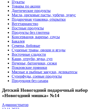
Цукаты
Товары по акции
Диетические продукты
Масла, ореховые пасты, урбечи, хумус
Подарочная упаковка, открытки
Вегетарианство
Постные продукты
Продукты без глютена
Консервация, варенье, соусы
Бакалея
Семена, бобовые
Сушеные травы, овощи и ягоды
Восточные сладости
Каши, отруби, мука, суп
Печенье, батончики, снэки
Покровские пряники
Мясные и рыбные закуски, деликатесы
Суперфуды, соевые продукты
Продукция без сахара
Детский Новогодний подарочный набор
«Новогодний мишка» №14
Администратор