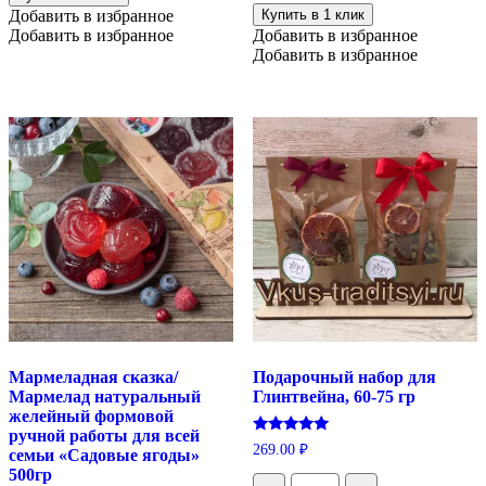
№125
"Фрукты
Добавить в избранное
Купить в 1 клик
и
Добавить в избранное
Добавить в избранное
ягоды
Добавить в избранное
в
желе,
ассорти",
500
гр
Мармеладная сказка/
Подарочный набор для
Мармелад натуральный
Глинтвейна, 60-75 гр
желейный формовой
ручной работы для всей
Оценка
269.00
₽
семьи «Садовые ягоды»
5.00
из 5
500гр
Количество