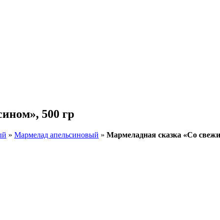
ином», 500 гр
ый
»
Мармелад апельсиновый
»
Мармеладная сказка «Со свежи