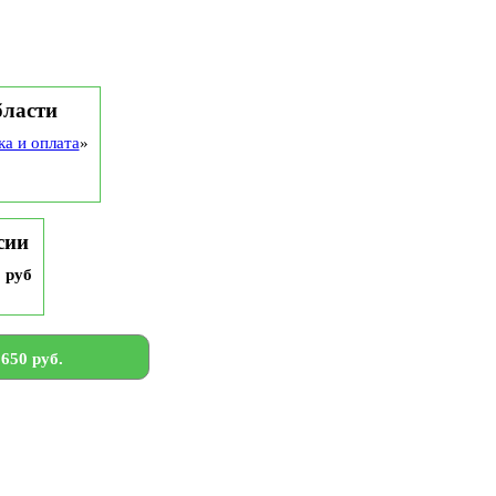
бласти
ка и оплата
»
сии
9 руб
650 руб.