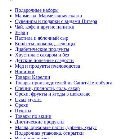
Подарочные наборы
Мармелад, Мармеладная сказка
Сувениры и подарки с видами Питера
Чай, кофе и другие напитки
Зефир
Пастила и яблочный сыр
Конфеты, шоколад, леденцы
Диабетические продукты
Хрустила с сахаром и без
Детские полезные сладости
Мед и продукты пчеловодства
Новинки
Товары Карелии
Товары производителей из Санкт-Петербурга
Специи, пряности, соль, сахар
Орехи, фрукты и ягоды в шоколаде
Сухофрукты
Орехи
Цукаты
Товары по акции
Диетические продукты
Масла, ореховые пасты, урбечи, хумус
Подарочная упаковка, открытки
Вегетарианство