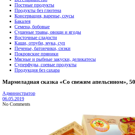
Постные продукты
Продукты без глютена
Консервация, варенье, соусы
Бакалея
Семена, бобовые
Сушеные травы, овощи и ягоды
Восточные сладости
Каши, отруби, мука, суп
Печенье, батончики, снэки
Покровские пряники
Мясные и рыбные закуски, деликатесы
Суперфуды, соевые продукты
Продукция без сахара
Мармеладная сказка «Со свежим апельсином», 50
Администратор
06.05.2019
No Comments