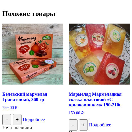
Похожие товары
Белевский мармелад
Мармелад Мармеладная
Гранатовый, 360 гр
сказка пластовой «С
крыжовником» 190-210г
299.00
₽
159.00
₽
-
+
Подробнее
-
+
Подробнее
Нет в наличии