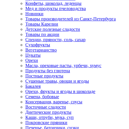
Конфеты, шоколад, леденцы
Мед и продукты пчеловодства
Новинки
Товары производителей из Санкт-Петербурга
Товары Карелии
Детские полезные сладости
Товары по акции
Специи, пряности, соль, сахар
Сухофрукты
Вегетарианство
Цукаты
Орехи
Масла, ореховые пасты, урбечи, хумус
Продукты без глютена
Постные продукты
Сушеные травы, овощи и ягоды
Бакалея
Орехи, фрукты и ягоды в шоколаде
Семена, бобовые
Консервация, варенье, соусы
Восточные сладости
Диетические продукты
Каши, отруби, мука, суп
Покровские пряники
Печенье, батончики, снэки