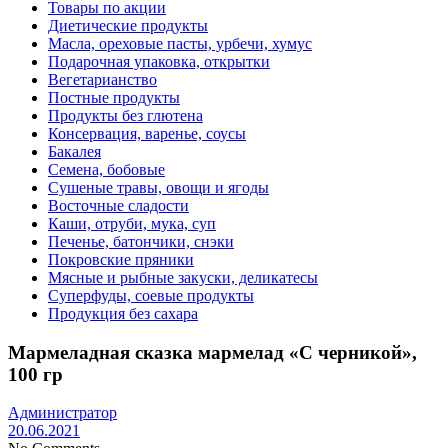
Товары по акции
Диетические продукты
Масла, ореховые пасты, урбечи, хумус
Подарочная упаковка, открытки
Вегетарианство
Постные продукты
Продукты без глютена
Консервация, варенье, соусы
Бакалея
Семена, бобовые
Сушеные травы, овощи и ягоды
Восточные сладости
Каши, отруби, мука, суп
Печенье, батончики, снэки
Покровские пряники
Мясные и рыбные закуски, деликатесы
Суперфуды, соевые продукты
Продукция без сахара
Мармеладная сказка мармелад «С черникой»,
100 гр
Администратор
20.06.2021