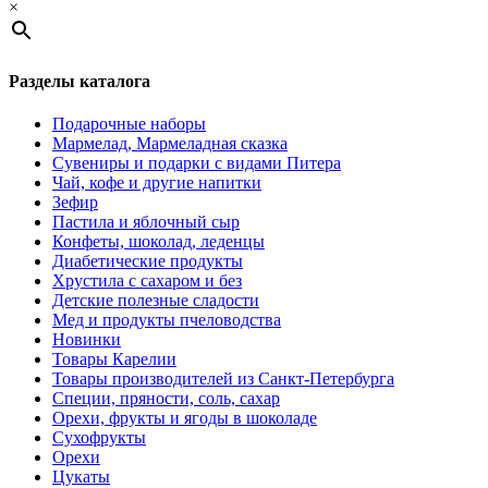
×
Разделы каталога
Подарочные наборы
Мармелад, Мармеладная сказка
Сувениры и подарки с видами Питера
Чай, кофе и другие напитки
Зефир
Пастила и яблочный сыр
Конфеты, шоколад, леденцы
Диабетические продукты
Хрустила с сахаром и без
Детские полезные сладости
Мед и продукты пчеловодства
Новинки
Товары Карелии
Товары производителей из Санкт-Петербурга
Специи, пряности, соль, сахар
Орехи, фрукты и ягоды в шоколаде
Сухофрукты
Орехи
Цукаты