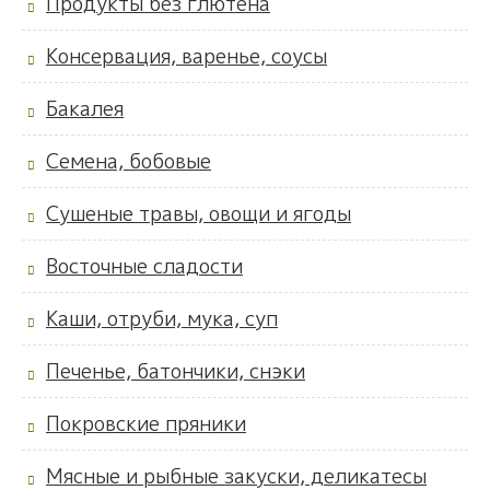
Продукты без глютена
Консервация, варенье, соусы
Бакалея
Семена, бобовые
Сушеные травы, овощи и ягоды
Восточные сладости
Каши, отруби, мука, суп
Печенье, батончики, снэки
Покровские пряники
Мясные и рыбные закуски, деликатесы