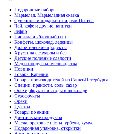
Подарочные наборы
Мармелад, Мармеладная сказка
Сувениры и подарки с видами Питера
Чай, кофе и другие напитки
Зефир
Пастила и яблочный сыр
Конфеты, шоколад, леденцы
Диабетические продукты
Хрустила с сахаром и без
Детские полезные сладости
Мед и продукты пчеловодства
Новинки
Товары Карелии
Товары производителей из Санкт-Петербурга
Специи, пряности, соль, сахар
Орехи, фрукты и ягоды в шоколаде
Сухофрукты
Орехи
Цукаты
Товары по акции
Диетические продукты
Масла, ореховые пасты, урбечи, хумус
Подарочная упаковка, открытки
Вегетарианство