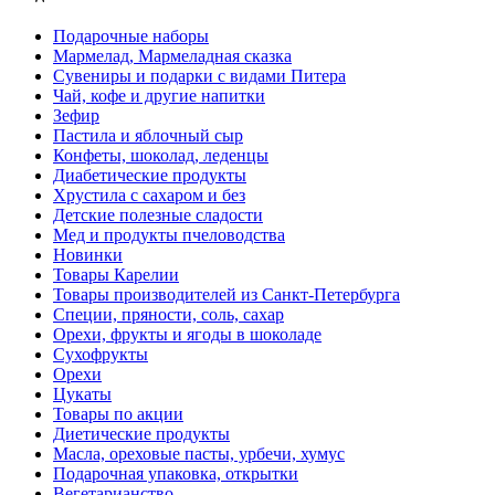
Подарочные наборы
Мармелад, Мармеладная сказка
Сувениры и подарки с видами Питера
Чай, кофе и другие напитки
Зефир
Пастила и яблочный сыр
Конфеты, шоколад, леденцы
Диабетические продукты
Хрустила с сахаром и без
Детские полезные сладости
Мед и продукты пчеловодства
Новинки
Товары Карелии
Товары производителей из Санкт-Петербурга
Специи, пряности, соль, сахар
Орехи, фрукты и ягоды в шоколаде
Сухофрукты
Орехи
Цукаты
Товары по акции
Диетические продукты
Масла, ореховые пасты, урбечи, хумус
Подарочная упаковка, открытки
Вегетарианство