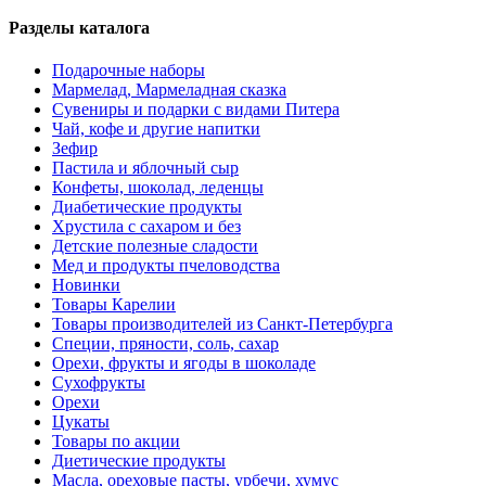
Разделы каталога
Подарочные наборы
Мармелад, Мармеладная сказка
Сувениры и подарки с видами Питера
Чай, кофе и другие напитки
Зефир
Пастила и яблочный сыр
Конфеты, шоколад, леденцы
Диабетические продукты
Хрустила с сахаром и без
Детские полезные сладости
Мед и продукты пчеловодства
Новинки
Товары Карелии
Товары производителей из Санкт-Петербурга
Специи, пряности, соль, сахар
Орехи, фрукты и ягоды в шоколаде
Сухофрукты
Орехи
Цукаты
Товары по акции
Диетические продукты
Масла, ореховые пасты, урбечи, хумус