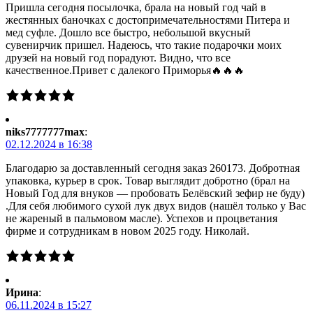
Пришла сегодня посылочка, брала на новый год чай в
жестянных баночках с достопримечательностями Питера и
мед суфле. Дошло все быстро, небольшой вкусный
сувенирчик пришел. Надеюсь, что такие подарочки моих
друзей на новый год порадуют. Видно, что все
качественное.Привет с далекого Приморья🔥🔥🔥
niks7777777max
:
02.12.2024 в 16:38
Благодарю за доставленный сегодня заказ 260173. Добротная
упаковка, курьер в срок. Товар выглядит добротно (брал на
Новый Год для внуков — пробовать Белёвский зефир не буду)
.Для себя любимого сухой лук двух видов (нашёл только у Вас
не жареный в пальмовом масле). Успехов и процветания
фирме и сотрудникам в новом 2025 году. Николай.
Ирина
:
06.11.2024 в 15:27