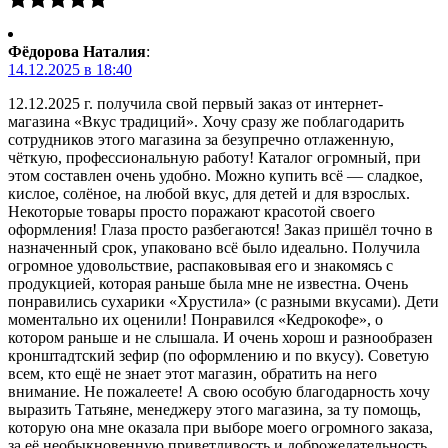
Фёдорова Наталия
:
14.12.2025 в 18:40
12.12.2025 г. получила свой первый заказ от интернет-
магазина «Вкус традиций». Хочу сразу же поблагодарить
сотрудников этого магазина за безупречно отлаженную,
чёткую, профессиональную работу! Каталог огромный, при
этом составлен очень удобно. Можно купить всё — сладкое,
кислое, солёное, на любой вкус, для детей и для взрослых.
Некоторые товары просто поражают красотой своего
оформления! Глаза просто разбегаются! Заказ пришёл точно в
назначенный срок, упаковано всё было идеально. Получила
огромное удовольствие, распаковывая его и знакомясь с
продукцией, которая раньше была мне не известна. Очень
понравились сухарики «Хрустила» (с разными вкусами). Дети
моментально их оценили! Понравился «Кедрокофе», о
котором раньше и не слышала. И очень хорош и разнообразен
кронштадтский зефир (по оформлению и по вкусу). Советую
всем, кто ещё не знает этот магазин, обратить на него
внимание. Не пожалеете! А свою особую благодарность хочу
выразить Татьяне, менеджеру этого магазина, за ту помощь,
которую она мне оказала при выборе моего огромного заказа,
за её необыкновенную приветливость и доброжелательность,