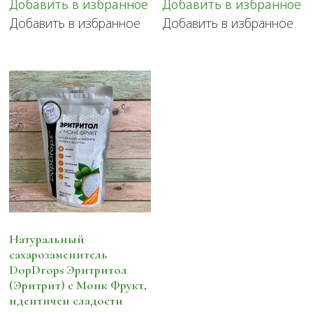
Добавить в избранное
Добавить в избранное
несколько
Добавить в избранное
Добавить в избранное
вариаций.
Опции
можно
выбрать
на
странице
товара.
Натуральный
сахарозаменитель
DopDrops Эритритол
(Эритрит) с Монк Фрукт,
идентичен сладости