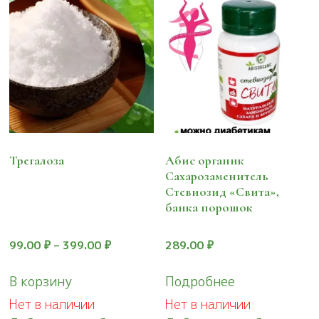
Трегалоза
Абис органик
Сахарозаменитель
Стевиозид «Свита»,
банка порошок
99.00
₽
–
399.00
₽
289.00
₽
Этот
В корзину
Подробнее
товар
Нет в наличии
Нет в наличии
имеет