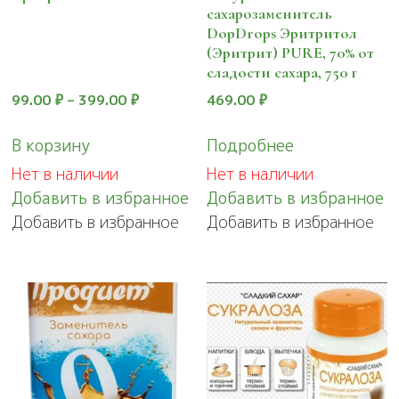
сахарозаменитель
DopDrops Эритритол
(Эритрит) PURE, 70% от
сладости сахара, 750 г
99.00
₽
–
399.00
₽
469.00
₽
Этот
В корзину
Подробнее
товар
Нет в наличии
Нет в наличии
имеет
Добавить в избранное
Добавить в избранное
несколько
Добавить в избранное
Добавить в избранное
вариаций.
Опции
можно
выбрать
на
странице
товара.