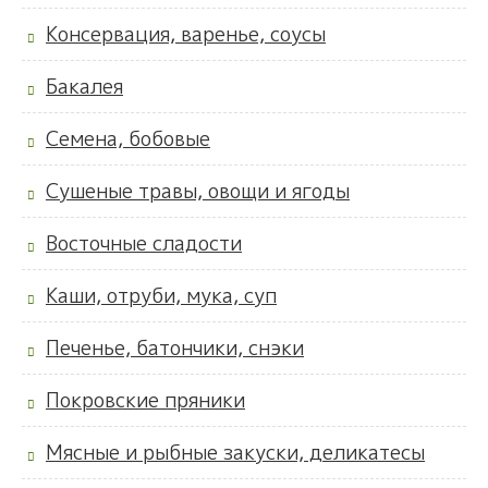
Консервация, варенье, соусы
Бакалея
Семена, бобовые
Сушеные травы, овощи и ягоды
Восточные сладости
Каши, отруби, мука, суп
Печенье, батончики, снэки
Покровские пряники
Мясные и рыбные закуски, деликатесы