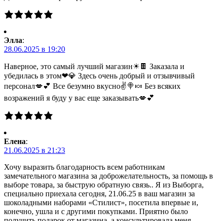
Элла
:
28.06.2025 в 19:20
Наверное, это самый лучший магазин☀🍫 Заказала и
убедилась в этом❤💎 Здесь очень добрый и отзывчивый
персонал💋💕 Все безумно вкусно✌🍭🍬 Без всяких
возражений я буду у вас еще заказывать💋💕
Елена
:
21.06.2025 в 21:23
Хочу выразить благодарность всем работникам
замечательного магазина за доброжелательность, за помощь в
выборе товара, за быструю обратную связь.. Я из Выборга,
специально приехала сегодня, 21.06.25 в ваш магазин за
шоколадными наборами «Стилист», посетила впервые и,
конечно, ушла и с другими покупками. Приятно было
получить подарок от магазина, а консультировала меня