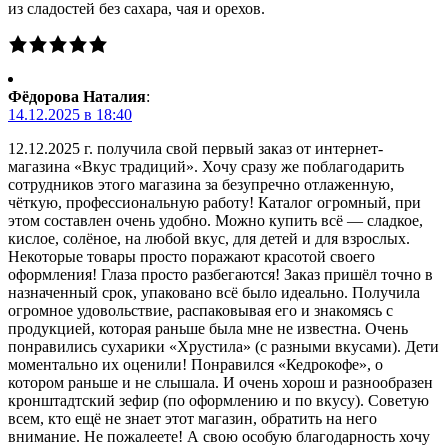
из сладостей без сахара, чая и орехов.
Фёдорова Наталия
:
14.12.2025 в 18:40
12.12.2025 г. получила свой первый заказ от интернет-
магазина «Вкус традиций». Хочу сразу же поблагодарить
сотрудников этого магазина за безупречно отлаженную,
чёткую, профессиональную работу! Каталог огромный, при
этом составлен очень удобно. Можно купить всё — сладкое,
кислое, солёное, на любой вкус, для детей и для взрослых.
Некоторые товары просто поражают красотой своего
оформления! Глаза просто разбегаются! Заказ пришёл точно в
назначенный срок, упаковано всё было идеально. Получила
огромное удовольствие, распаковывая его и знакомясь с
продукцией, которая раньше была мне не известна. Очень
понравились сухарики «Хрустила» (с разными вкусами). Дети
моментально их оценили! Понравился «Кедрокофе», о
котором раньше и не слышала. И очень хорош и разнообразен
кронштадтский зефир (по оформлению и по вкусу). Советую
всем, кто ещё не знает этот магазин, обратить на него
внимание. Не пожалеете! А свою особую благодарность хочу