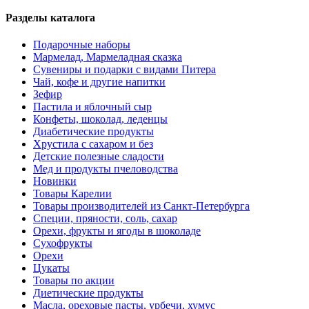
Разделы каталога
Подарочные наборы
Мармелад, Мармеладная сказка
Сувениры и подарки с видами Питера
Чай, кофе и другие напитки
Зефир
Пастила и яблочный сыр
Конфеты, шоколад, леденцы
Диабетические продукты
Хрустила с сахаром и без
Детские полезные сладости
Мед и продукты пчеловодства
Новинки
Товары Карелии
Товары производителей из Санкт-Петербурга
Специи, пряности, соль, сахар
Орехи, фрукты и ягоды в шоколаде
Сухофрукты
Орехи
Цукаты
Товары по акции
Диетические продукты
Масла, ореховые пасты, урбечи, хумус