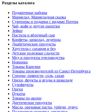
Разделы каталога
Подарочные наборы
Мармелад, Мармеладная сказка
Сувениры и подарки с видами Питера
Чай, кофе и другие напитки
Зефир
Пастила и яблочный сыр
Конфеты, шоколад, леденцы
Диабетические продукты
Хрустила с сахаром и без
Детские полезные сладости
Мед и продукты пчеловодства
Новинки
Товары Карелии
Товары производителей из Санкт-Петербурга
Специи, пряности, соль, сахар
Орехи, фрукты и ягоды в шоколаде
Сухофрукты
Орехи
Цукаты
Товары по акции
Диетические продукты
Масла, ореховые пасты, урбечи, хумус
Подарочная упаковка, открытки