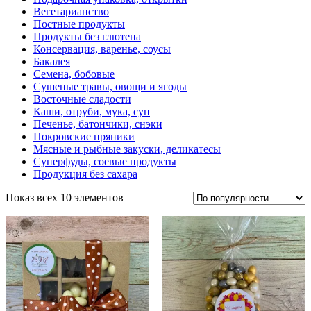
Вегетарианство
Постные продукты
Продукты без глютена
Консервация, варенье, соусы
Бакалея
Семена, бобовые
Сушеные травы, овощи и ягоды
Восточные сладости
Каши, отруби, мука, суп
Печенье, батончики, снэки
Покровские пряники
Мясные и рыбные закуски, деликатесы
Суперфуды, соевые продукты
Продукция без сахара
Показ всех 10 элементов