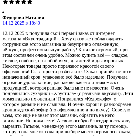
Фёдорова Наталия
:
14.12.2025 в 18:40
12.12.2025 г. получила свой первый заказ от интернет-
магазина «Вкус традиций». Хочу сразу же поблагодарить
сотрудников этого магазина за безупречно отлаженную,
чёткую, профессиональную работу! Каталог огромный, при
этом составлен очень удобно. Можно купить всё — сладкое,
кислое, солёное, на любой вкус, для детей и для взрослых.
Некоторые товары просто поражают красотой своего
оформления! Глаза просто разбегаются! Заказ пришёл точно в
назначенный срок, упаковано всё было идеально. Получила
огромное удовольствие, распаковывая его и знакомясь с
продукцией, которая раньше была мне не известна. Очень
понравились сухарики «Хрустила» (с разными вкусами). Дети
моментально их оценили! Понравился «Кедрокофе», о
котором раньше и не слышала. И очень хорош и разнообразен
кронштадтский зефир (по оформлению и по вкусу). Советую
всем, кто ещё не знает этот магазин, обратить на него
внимание. Не пожалеете! А свою особую благодарность хочу
выразить Татьяне, менеджеру этого магазина, за ту помощь,
которую она мне оказала при выборе моего огромного заказа,