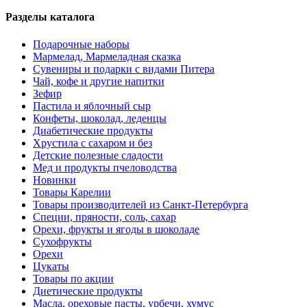
Разделы каталога
Подарочные наборы
Мармелад, Мармеладная сказка
Сувениры и подарки с видами Питера
Чай, кофе и другие напитки
Зефир
Пастила и яблочный сыр
Конфеты, шоколад, леденцы
Диабетические продукты
Хрустила с сахаром и без
Детские полезные сладости
Мед и продукты пчеловодства
Новинки
Товары Карелии
Товары производителей из Санкт-Петербурга
Специи, пряности, соль, сахар
Орехи, фрукты и ягоды в шоколаде
Сухофрукты
Орехи
Цукаты
Товары по акции
Диетические продукты
Масла, ореховые пасты, урбечи, хумус