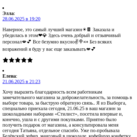
Элла
:
28.06.2025 в 19:20
Наверное, это самый лучший магазин☀🍫 Заказала и
убедилась в этом❤💎 Здесь очень добрый и отзывчивый
персонал💋💕 Все безумно вкусно✌🍭🍬 Без всяких
возражений я буду у вас еще заказывать💋💕
Елена
:
21.06.2025 в 21:23
Хочу выразить благодарность всем работникам
замечательного магазина за доброжелательность, за помощь в
выборе товара, за быструю обратную связь.. Я из Выборга,
специально приехала сегодня, 21.06.25 в ваш магазин за
шоколадными наборами «Стилист», посетила впервые и,
конечно, ушла и с другими покупками. Приятно было
получить подарок от магазина, а консультировала меня
сегодня Татьяна, отдельное спасибо. Уже по-пробывала
Белёвский зефир, манговый в шоколаде, кофейную конфетку