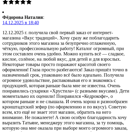
Фёдорова Наталия
:
14.12.2025 в 18:40
12.12.2025 г. получила свой первый заказ от интернет-
магазина «Вкус традиций». Хочу сразу же поблагодарить
сотрудников этого магазина за безупречно отлаженную,
чёткую, профессиональную работу! Каталог огромный, при
этом составлен очень удобно. Можно купить всё — сладкое,
кислое, солёное, на любой вкус, для детей и для взрослых.
Некоторые товары просто поражают красотой своего
оформления! Глаза просто разбегаются! Заказ пришёл точно в
назначенный срок, упаковано всё было идеально. Получила
огромное удовольствие, распаковывая его и знакомясь с
продукцией, которая раньше была мне не известна. Очень
понравились сухарики «Хрустила» (с разными вкусами). Дети
моментально их оценили! Понравился «Кедрокофе», о
котором раньше и не слышала. И очень хорош и разнообразен
кронштадтский зефир (по оформлению и по вкусу). Советую
всем, кто ещё не знает этот магазин, обратить на него
внимание. Не пожалеете! А свою особую благодарность хочу
выразить Татьяне, менеджеру этого магазина, за ту помощь,
которую она мне оказала при выборе моего огромного заказа,