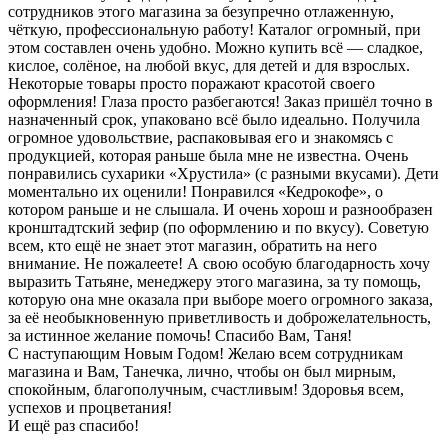
сотрудников этого магазина за безупречно отлаженную,
чёткую, профессиональную работу! Каталог огромный, при
этом составлен очень удобно. Можно купить всё — сладкое,
кислое, солёное, на любой вкус, для детей и для взрослых.
Некоторые товары просто поражают красотой своего
оформления! Глаза просто разбегаются! Заказ пришёл точно в
назначенный срок, упаковано всё было идеально. Получила
огромное удовольствие, распаковывая его и знакомясь с
продукцией, которая раньше была мне не известна. Очень
понравились сухарики «Хрустила» (с разными вкусами). Дети
моментально их оценили! Понравился «Кедрокофе», о
котором раньше и не слышала. И очень хорош и разнообразен
кронштадтский зефир (по оформлению и по вкусу). Советую
всем, кто ещё не знает этот магазин, обратить на него
внимание. Не пожалеете! А свою особую благодарность хочу
выразить Татьяне, менеджеру этого магазина, за ту помощь,
которую она мне оказала при выборе моего огромного заказа,
за её необыкновенную приветливость и доброжелательность,
за истинное желание помочь! Спасибо Вам, Таня!
С наступающим Новым Годом! Желаю всем сотрудникам
магазина и Вам, Танечка, лично, чтобы он был мирным,
спокойным, благополучным, счастливым! Здоровья всем,
успехов и процветания!
И ещё раз спасибо!