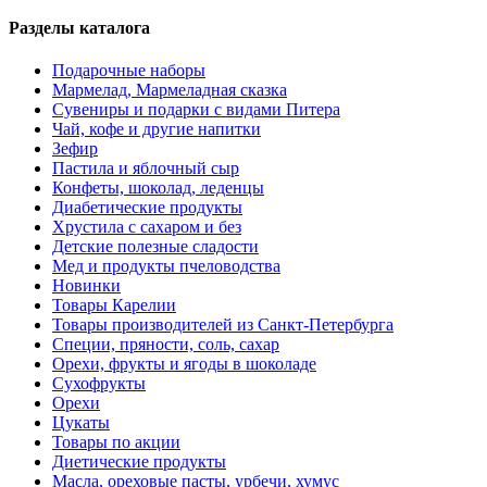
Разделы каталога
Подарочные наборы
Мармелад, Мармеладная сказка
Сувениры и подарки с видами Питера
Чай, кофе и другие напитки
Зефир
Пастила и яблочный сыр
Конфеты, шоколад, леденцы
Диабетические продукты
Хрустила с сахаром и без
Детские полезные сладости
Мед и продукты пчеловодства
Новинки
Товары Карелии
Товары производителей из Санкт-Петербурга
Специи, пряности, соль, сахар
Орехи, фрукты и ягоды в шоколаде
Сухофрукты
Орехи
Цукаты
Товары по акции
Диетические продукты
Масла, ореховые пасты, урбечи, хумус