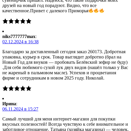
сувенирчик пришел. Надеюсь, что такие подарочки моих
друзей на новый год порадуют. Видно, что все
качественное.Привет с далекого Приморья
niks7777777max
:
02.12.2024 в 16:38
Благодарю за доставленный сегодня заказ 260173. Добротная
упаковка, курьер в срок. Товар выглядит добротно (брал на
Новый Год для внуков — пробовать Белёвский зефир не буду)
.Для себя любимого сухой лук двух видов (нашёл только у Вас
не жареный в пальмовом масле). Успехов и процветания
фирме и сотрудникам в новом 2025 году. Николай.
Ирина
:
06.11.2024 в 15:27
Самый лучший для меня интернет-магазин для покупки
вкусных полезностей! Всегда чувствую к себе внимательное и
заботливое отношение. Татьяна (хозяйка магазина) — человек,