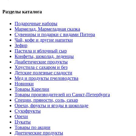
Разделы каталога
Подарочные наборы
Мармелад, Мармеладная сказка
Сувениры и подарки с видами Питера
Чай, кофе и другие напитки
Зефир
Пастила и яблочный сыр
Конфеты, шоколад, леденцы
Диабетические продукты
Хрустила с сахаром и без
Детские полезные сладости
Мед и продукты пчеловодства
Новинки
Товары Карелии
Товары производителей из Санкт-Петербурга
Специи, пряности, соль, сахар
Орехи, фрукты и ягоды в шоколаде
Сухофрукты
Орехи
Цукаты
Товары по акции
Диетические продукты