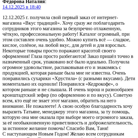
Фёдорова Наталия
:
14.12.2025 в 18:40
12.12.2025 г. получила свой первый заказ от интернет-
магазина «Вкус традиций». Хочу сразу же поблагодарить
сотрудников этого магазина за безупречно отлаженную,
чёткую, профессиональную работу! Каталог огромный, при
этом составлен очень удобно. Можно купить всё — сладкое,
кислое, солёное, на любой вкус, для детей и для взрослых.
Некоторые товары просто поражают красотой своего
оформления! Глаза просто разбегаются! Заказ пришёл точно в
назначенный срок, упаковано всё было идеально. Получила
огромное удовольствие, распаковывая его и знакомясь с
продукцией, которая раньше была мне не известна. Очень
понравились сухарики «Хрустила» (с разными вкусами). Дети
моментально их оценили! Понравился «Кедрокофе», о
котором раньше и не слышала. И очень хорош и разнообразен
кронштадтский зефир (по оформлению и по вкусу). Советую
всем, кто ещё не знает этот магазин, обратить на него
внимание. Не пожалеете! А свою особую благодарность хочу
выразить Татьяне, менеджеру этого магазина, за ту помощь,
которую она мне оказала при выборе моего огромного заказа,
за её необыкновенную приветливость и доброжелательность,
за истинное желание помочь! Спасибо Вам, Таня!
С наступающим Новым Годом! Желаю всем сотрудникам