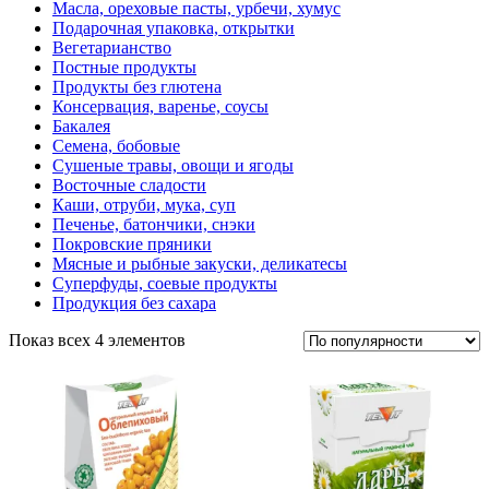
Масла, ореховые пасты, урбечи, хумус
Подарочная упаковка, открытки
Вегетарианство
Постные продукты
Продукты без глютена
Консервация, варенье, соусы
Бакалея
Семена, бобовые
Сушеные травы, овощи и ягоды
Восточные сладости
Каши, отруби, мука, суп
Печенье, батончики, снэки
Покровские пряники
Мясные и рыбные закуски, деликатесы
Суперфуды, соевые продукты
Продукция без сахара
Показ всех 4 элементов