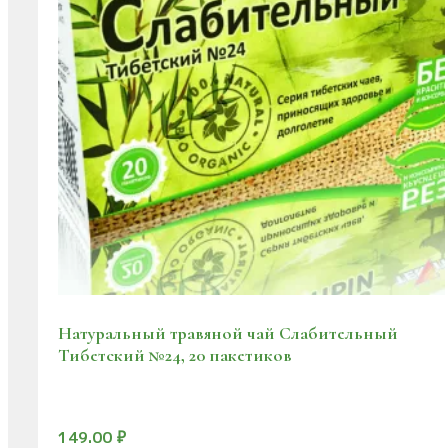
Натуральный травяной чай Слабительный
Тибетский №24, 20 пакетиков
149.00
₽