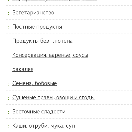
Вегетарианство
Постные продукты
Продукты без глютена
Консервация, варенье, соусы
Бакалея
Семена, бобовые
Сушеные травы, овощи и ягоды
Восточные сладости
Каши, отруби, мука, суп