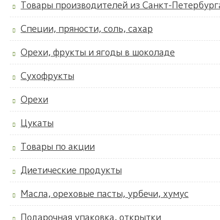
Товары производителей из Санкт-Петербург
Специи, пряности, соль, сахар
Орехи, фрукты и ягоды в шоколаде
Сухофрукты
Орехи
Цукаты
Товары по акции
Диетические продукты
Масла, ореховые пасты, урбечи, хумус
Подарочная упаковка, открытки