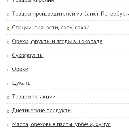
Товары производителей из Санкт-Петербург
Специи, пряности, соль, сахар
Орехи, фрукты и ягоды в шоколаде
Сухофрукты
Орехи
Цукаты
Товары по акции
Диетические продукты
Масла, ореховые пасты, урбечи, хумус