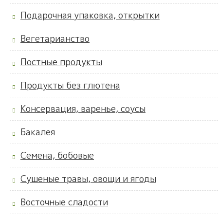
Подарочная упаковка, открытки
Вегетарианство
Постные продукты
Продукты без глютена
Консервация, варенье, соусы
Бакалея
Семена, бобовые
Сушеные травы, овощи и ягоды
Восточные сладости