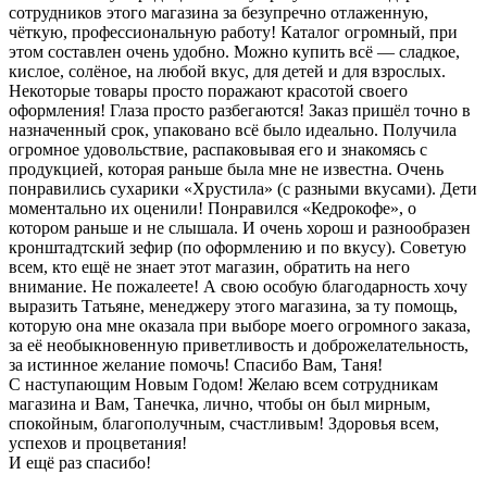
сотрудников этого магазина за безупречно отлаженную,
чёткую, профессиональную работу! Каталог огромный, при
этом составлен очень удобно. Можно купить всё — сладкое,
кислое, солёное, на любой вкус, для детей и для взрослых.
Некоторые товары просто поражают красотой своего
оформления! Глаза просто разбегаются! Заказ пришёл точно в
назначенный срок, упаковано всё было идеально. Получила
огромное удовольствие, распаковывая его и знакомясь с
продукцией, которая раньше была мне не известна. Очень
понравились сухарики «Хрустила» (с разными вкусами). Дети
моментально их оценили! Понравился «Кедрокофе», о
котором раньше и не слышала. И очень хорош и разнообразен
кронштадтский зефир (по оформлению и по вкусу). Советую
всем, кто ещё не знает этот магазин, обратить на него
внимание. Не пожалеете! А свою особую благодарность хочу
выразить Татьяне, менеджеру этого магазина, за ту помощь,
которую она мне оказала при выборе моего огромного заказа,
за её необыкновенную приветливость и доброжелательность,
за истинное желание помочь! Спасибо Вам, Таня!
С наступающим Новым Годом! Желаю всем сотрудникам
магазина и Вам, Танечка, лично, чтобы он был мирным,
спокойным, благополучным, счастливым! Здоровья всем,
успехов и процветания!
И ещё раз спасибо!