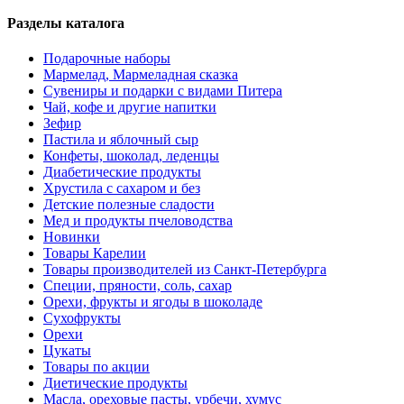
Разделы каталога
Подарочные наборы
Мармелад, Мармеладная сказка
Сувениры и подарки с видами Питера
Чай, кофе и другие напитки
Зефир
Пастила и яблочный сыр
Конфеты, шоколад, леденцы
Диабетические продукты
Хрустила с сахаром и без
Детские полезные сладости
Мед и продукты пчеловодства
Новинки
Товары Карелии
Товары производителей из Санкт-Петербурга
Специи, пряности, соль, сахар
Орехи, фрукты и ягоды в шоколаде
Сухофрукты
Орехи
Цукаты
Товары по акции
Диетические продукты
Масла, ореховые пасты, урбечи, хумус