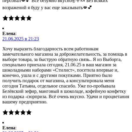
персонал💋💕 Все безумно вкусно✌🍭🍬 Без всяких
возражений я буду у вас еще заказывать💋💕
Елена
:
21.06.2025 в 21:23
Хочу выразить благодарность всем работникам
замечательного магазина за доброжелательность, за помощь в
выборе товара, за быструю обратную связь.. Я из Выборга,
специально приехала сегодня, 21.06.25 в ваш магазин за
шоколадными наборами «Стилист», посетила впервые и,
конечно, ушла и с другими покупками. Приятно было
получить подарок от магазина, а консультировала меня
сегодня Татьяна, отдельное спасибо. Уже по-пробывала
Белёвский зефир, манговый в шоколаде, кофейную конфетку
из подарка -сюрприза. Всё очень вкусно. Удачи и процветания
вашему предприятию.
Елена
: