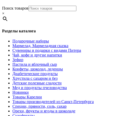
Поиск товаров
×
Разделы каталога
Подарочные наборы
Мармелад, Мармеладная сказка
Сувениры и подарки с видами Питера
Чай, кофе и другие напитки
Зефир
Пастила и яблочный сыр
Конфеты, шоколад, леденцы
Диабетические продукты
Хрустила с сахаром и без
Детские полезные сладости
Мед и продукты пчеловодства
Новинки
Товары Карелии
Товары производителей из Санкт-Петербурга
Специи, пряности, соль, сахар
Орехи, фрукты и ягоды в шоколаде
Сухофрукты