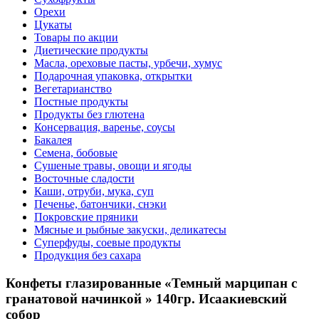
Орехи
Цукаты
Товары по акции
Диетические продукты
Масла, ореховые пасты, урбечи, хумус
Подарочная упаковка, открытки
Вегетарианство
Постные продукты
Продукты без глютена
Консервация, варенье, соусы
Бакалея
Семена, бобовые
Сушеные травы, овощи и ягоды
Восточные сладости
Каши, отруби, мука, суп
Печенье, батончики, снэки
Покровские пряники
Мясные и рыбные закуски, деликатесы
Суперфуды, соевые продукты
Продукция без сахара
Конфеты глазированные «Темный марципан с
гранатовой начинкой » 140гр. Исаакиевский
собор