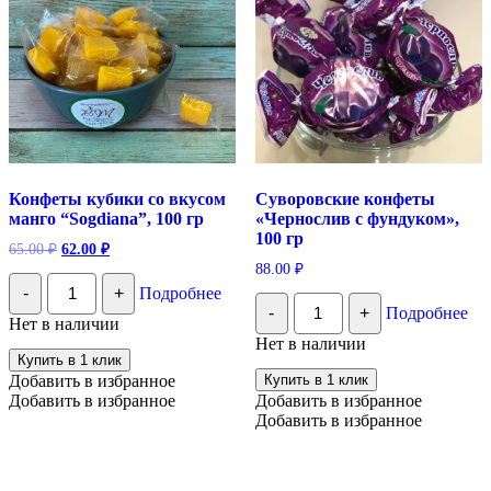
Конфеты кубики со вкусом
Суворовские конфеты
манго “Sogdiana”, 100 гр
«Чернослив с фундуком»,
100 гр
Первоначальная
Текущая
65.00
₽
62.00
₽
цена
цена:
88.00
₽
Количество
составляла
62.00 ₽.
-
+
Подробнее
Конфеты
Количество
65.00 ₽.
-
+
Подробнее
кубики
Суворовские
Нет в наличии
со
конфеты
Нет в наличии
вкусом
"Чернослив
Купить в 1 клик
манго
с
Добавить в избранное
Купить в 1 клик
“Sogdiana”,
фундуком",
Добавить в избранное
Добавить в избранное
100
100
гр
Добавить в избранное
гр