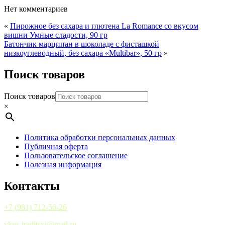
Нет комментариев
«
Пирожное без сахара и глютена La Romance со вкусом
вишни Умные сладости, 90 гр
Батончик марципан в шоколаде с фисташкой
низкоуглеводный, без сахара «Multibar», 50 гр
»
Поиск товаров
Поиск товаров
×
Политика обработки персональных данных
Публичная оферта
Пользовательское соглашение
Полезная информация
Контакты
+7 (981) 712-56-26
vkus-traditsyi@mail.ru