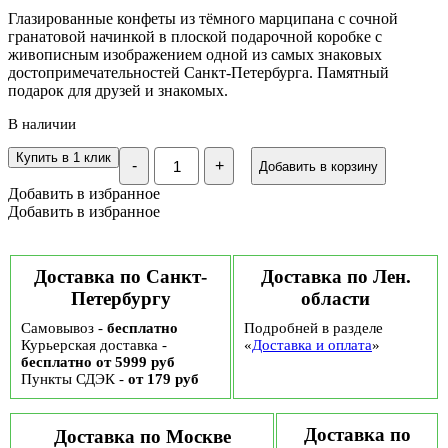
Глазированные конфеты из тёмного марципана с сочной
гранатовой начинкой в плоской подарочной коробке с
живописным изображением одной из самых знаковых
достопримечательностей Санкт-Петербурга. Памятный
подарок для друзей и знакомых.
В наличии
Количество
Купить в 1 клик
-
+
Добавить в корзину
Конфеты
глазированные
Добавить в избранное
"Темный
Добавить в избранное
марципан
с
гранатовой
начинкой
Доставка по Санкт-
Доставка по Лен.
"
Петербургу
области
140гр.
Исаакиевский
Самовывоз -
бесплатно
Подробней в разделе
собор
Курьерская доставка -
«
Доставка и оплата
»
бесплатно от 5999 руб
Пункты СДЭК -
от 179 руб
Доставка по
Доставка по Москве