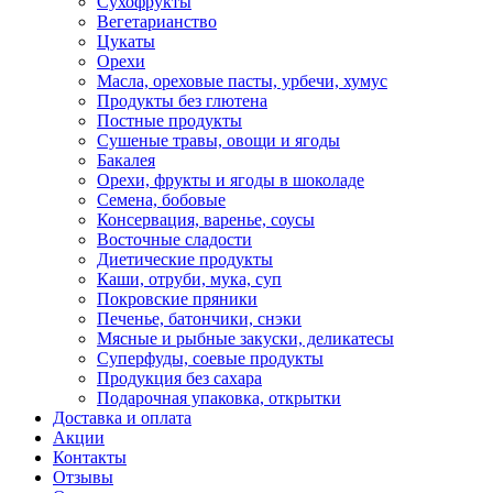
Сухофрукты
Вегетарианство
Цукаты
Орехи
Масла, ореховые пасты, урбечи, хумус
Продукты без глютена
Постные продукты
Сушеные травы, овощи и ягоды
Бакалея
Орехи, фрукты и ягоды в шоколаде
Семена, бобовые
Консервация, варенье, соусы
Восточные сладости
Диетические продукты
Каши, отруби, мука, суп
Покровские пряники
Печенье, батончики, снэки
Мясные и рыбные закуски, деликатесы
Суперфуды, соевые продукты
Продукция без сахара
Подарочная упаковка, открытки
Доставка и оплата
Акции
Контакты
Отзывы