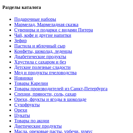
Разделы каталога
Подарочные наборы
Мармелад, Мармеладная сказка
Сувениры и подарки с видами Питера
Чай, кофе и другие напитки
Зефир
Пастила и яблочный сыр
Конфеты, шоколад, леденцы
Диабетические продукты
Хрустила с сахаром и без
Детские полезные сладости
Мед и продукты пчеловодства
Новинки
Товары Карелии
Товары производителей из Санкт-Петербурга
Специи, пряности, соль, сахар
Орехи, фрукты и ягоды в шоколаде
Сухофрукты
Орехи
Цукаты
Товары по акции
Диетические продукты
Масла, ореховые пасты, урбечи, хумус