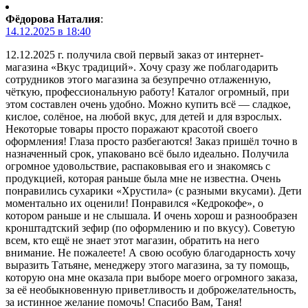
Фёдорова Наталия
:
14.12.2025 в 18:40
12.12.2025 г. получила свой первый заказ от интернет-
магазина «Вкус традиций». Хочу сразу же поблагодарить
сотрудников этого магазина за безупречно отлаженную,
чёткую, профессиональную работу! Каталог огромный, при
этом составлен очень удобно. Можно купить всё — сладкое,
кислое, солёное, на любой вкус, для детей и для взрослых.
Некоторые товары просто поражают красотой своего
оформления! Глаза просто разбегаются! Заказ пришёл точно в
назначенный срок, упаковано всё было идеально. Получила
огромное удовольствие, распаковывая его и знакомясь с
продукцией, которая раньше была мне не известна. Очень
понравились сухарики «Хрустила» (с разными вкусами). Дети
моментально их оценили! Понравился «Кедрокофе», о
котором раньше и не слышала. И очень хорош и разнообразен
кронштадтский зефир (по оформлению и по вкусу). Советую
всем, кто ещё не знает этот магазин, обратить на него
внимание. Не пожалеете! А свою особую благодарность хочу
выразить Татьяне, менеджеру этого магазина, за ту помощь,
которую она мне оказала при выборе моего огромного заказа,
за её необыкновенную приветливость и доброжелательность,
за истинное желание помочь! Спасибо Вам, Таня!