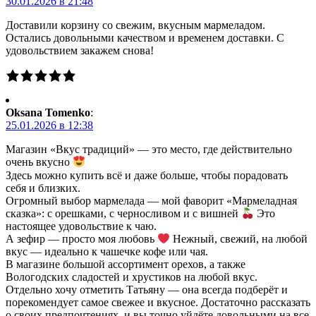
30.01.2026 в 21:48
Доставили корзину со свежим, вкусным мармеладом.
Остались довольными качеством и временем доставки. С
удовольствием закажем снова!
Oksana Tomenko
:
25.01.2026 в 12:38
Магазин «Вкус традиций» — это место, где действительно
очень вкусно
Здесь можно купить всё и даже больше, чтобы порадовать
себя и близких.
Огромный выбор мармелада — мой фаворит «Мармеладная
сказка»: с орешками, с черносливом и с вишней
Это
настоящее удовольствие к чаю.
А зефир — просто моя любовь
Нежный, свежий, на любой
вкус — идеально к чашечке кофе или чая.
В магазине большой ассортимент орехов, а также
Вологодских сладостей и хрустиков на любой вкус.
Отдельно хочу отметить Татьяну — она всегда подберёт и
порекомендует самое свежее и вкусное. Достаточно рассказать
о своих предпочтениях, и вы точно уйдёте довольными на все