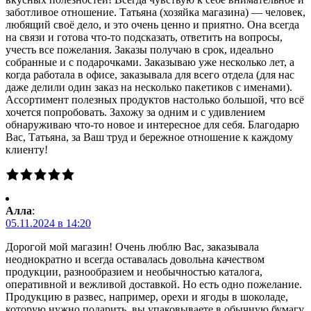
заботливое отношение. Татьяна (хозяйка магазина) — человек,
любящий своё дело, и это очень ценно и приятно. Она всегда
на связи и готова что-то подсказать, ответить на вопросы,
учесть все пожелания. Заказы получаю в срок, идеально
собранные и с подарочками. Заказываю уже несколько лет, а
когда работала в офисе, заказывала для всего отдела (для нас
даже делили один заказ на несколько пакетиков с именами).
Ассортимент полезных продуктов настолько большой, что всё
хочется попробовать. Захожу за одним и с удивлением
обнаруживаю что-то новое и интересное для себя. Благодарю
Вас, Татьяна, за Ваш труд и бережное отношение к каждому
клиенту!
Алла
:
05.11.2024 в 14:20
Дорогой мой магазин! Очень люблю Вас, заказывала
неоднократно и всегда оставалась довольна качеством
продукции, разнообразием и необычностью каталога,
оперативной и вежливой доставкой. Но есть одно пожелание.
Продукцию в развес, например, орехи и ягоды в шоколаде,
которую нужно подарить, вы упаковываете в обычную бумагу