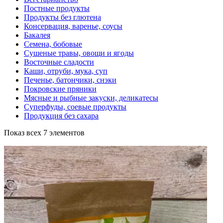
Постные продукты
Продукты без глютена
Консервация, варенье, соусы
Бакалея
Семена, бобовые
Сушеные травы, овощи и ягоды
Восточные сладости
Каши, отруби, мука, суп
Печенье, батончики, снэки
Покровские пряники
Мясные и рыбные закуски, деликатесы
Суперфуды, соевые продукты
Продукция без сахара
Показ всех 7 элементов