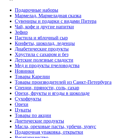
Подарочные наборы
Мармелад, Мармеладная сказка
Сувениры и подарки с видами Питера
Чай, кофе и другие напитки
Зефир
Пастила и яблочный сыр
Конфеты, шоколад, леденцы
Диабетические продукты
Хрустила с сахаром и без
Детские полезные сладости
Мед и продукты пчеловодства
Новинки
Товары Карелии
Товары производителей из Санкт-Петербурга
Специи, пряности, соль, сахар
Орехи, фрукты и ягоды в шоколаде
Сухофрукты
Орехи
Цукаты
Товары по акции
Диетические продукты
Масла, ореховые пасты, урбечи, хумус
Подарочная упаковка, открытки
Вегетарианство