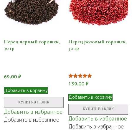
Перец черный горошек,
Перец розовый горошек,
30 гр
30 гр
69.00
₽
Оценка
139.00
₽
5.00
Добавить в корзину
из 5
Добавить в корзину
КУПИТЬ В 1 КЛИК
КУПИТЬ В 1 КЛИК
Добавить в избранное
Добавить в избранное
Добавить в избранное
Добавить в избранное