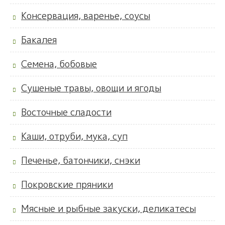
Консервация, варенье, соусы
Бакалея
Семена, бобовые
Сушеные травы, овощи и ягоды
Восточные сладости
Каши, отруби, мука, суп
Печенье, батончики, снэки
Покровские пряники
Мясные и рыбные закуски, деликатесы