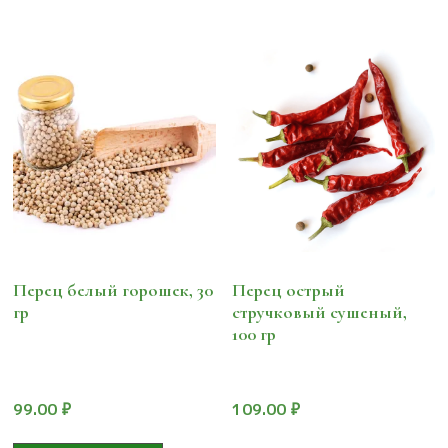
Перец белый горошек, 30
Перец острый
гр
стручковый сушеный,
100 гр
99.00
₽
109.00
₽