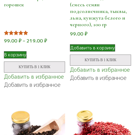
горошек
(смесь семян
подсолнечника, тыквы,
льна, кунжута белого и
черного), 100 гр
99.00
₽
Оценка
99.00
₽
–
219.00
₽
5.00
Добавить в корзину
из 5
Этот
В корзину
товар
КУПИТЬ В 1 КЛИК
имеет
КУПИТЬ В 1 КЛИК
Добавить в избранное
несколько
Добавить в избранное
Добавить в избранное
вариаций.
Добавить в избранное
Опции
можно
выбрать
на
странице
товара.