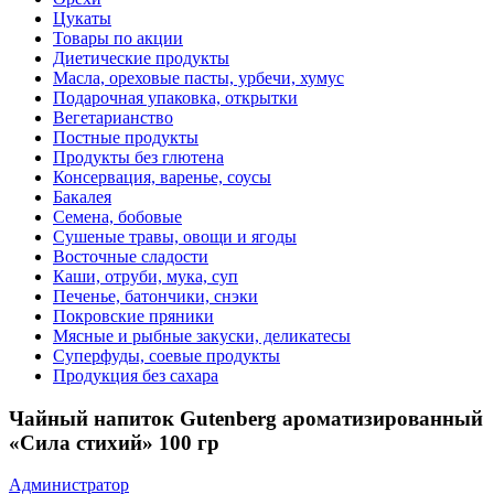
Цукаты
Товары по акции
Диетические продукты
Масла, ореховые пасты, урбечи, хумус
Подарочная упаковка, открытки
Вегетарианство
Постные продукты
Продукты без глютена
Консервация, варенье, соусы
Бакалея
Семена, бобовые
Сушеные травы, овощи и ягоды
Восточные сладости
Каши, отруби, мука, суп
Печенье, батончики, снэки
Покровские пряники
Мясные и рыбные закуски, деликатесы
Суперфуды, соевые продукты
Продукция без сахара
Чайный напиток Gutenberg ароматизированный
«Сила стихий» 100 гр
Администратор