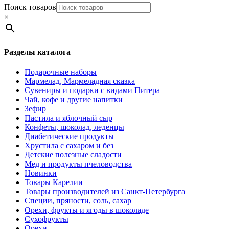
Поиск товаров
×
Разделы каталога
Подарочные наборы
Мармелад, Мармеладная сказка
Сувениры и подарки с видами Питера
Чай, кофе и другие напитки
Зефир
Пастила и яблочный сыр
Конфеты, шоколад, леденцы
Диабетические продукты
Хрустила с сахаром и без
Детские полезные сладости
Мед и продукты пчеловодства
Новинки
Товары Карелии
Товары производителей из Санкт-Петербурга
Специи, пряности, соль, сахар
Орехи, фрукты и ягоды в шоколаде
Сухофрукты
Орехи