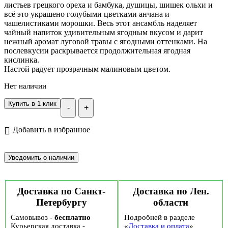
листьев грецкого ореха и бамбука, душицы, шишек ольхи и
всё это украшено голубыми цветками анчана и
чашелистиками морошки. Весь этот ансамбль наделяет
чайный напиток удивительным ягодным вкусом и дарит
нежный аромат луговой травы с ягодными оттенками. На
послевкусии раскрывается продолжительная ягодная
кислинка.
Настой радует прозрачным малиновым цветом.
Нет наличии
Купить в 1 клик
-
+
Добавить в избранное
Доставка по Санкт-
Доставка по Лен.
Петербургу
области
Самовывоз -
бесплатно
Подробней в разделе
Курьерская доставка -
«
Доставка и оплата
»