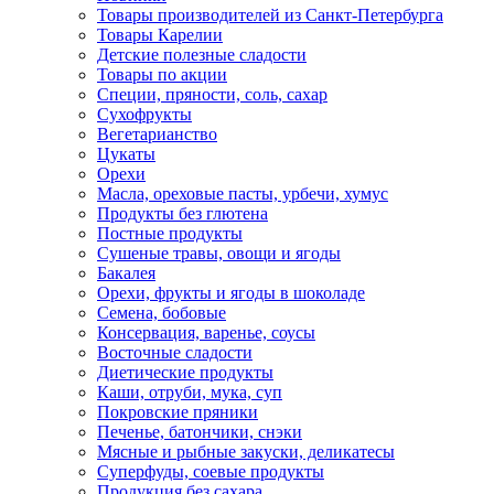
Товары производителей из Санкт-Петербурга
Товары Карелии
Детские полезные сладости
Товары по акции
Специи, пряности, соль, сахар
Сухофрукты
Вегетарианство
Цукаты
Орехи
Масла, ореховые пасты, урбечи, хумус
Продукты без глютена
Постные продукты
Сушеные травы, овощи и ягоды
Бакалея
Орехи, фрукты и ягоды в шоколаде
Семена, бобовые
Консервация, варенье, соусы
Восточные сладости
Диетические продукты
Каши, отруби, мука, суп
Покровские пряники
Печенье, батончики, снэки
Мясные и рыбные закуски, деликатесы
Суперфуды, соевые продукты
Продукция без сахара