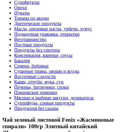
Сухофрукты
Орехи
Цукаты
Товары по акции
Диетические продукты
Масла, ореховые пасты, урбечи, хумус
Подарочная упаковка, открытки
Вегетарианство
Постные продукты
Продукты без глютена
Консервация, варенье, соусы
Бакалея
Семена, бобовые
Сушеные травы, овощи и ягоды
Восточные сладости
Каши, отруби, мука, суп
Печенье, батончики, снэки
Покровские пряники
Мясные и рыбные закуски, деликатесы
Суперфуды, соевые продукты
Продукция без сахара
Чай зеленый листовой Fenix «Жасминовые
спирали» 100гр Элитный китайский