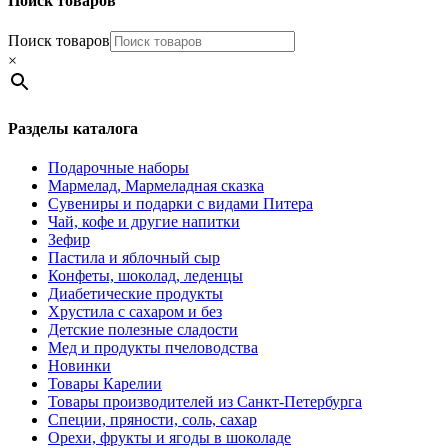
Поиск товаров
Поиск товаров
×
Разделы каталога
Подарочные наборы
Мармелад, Мармеладная сказка
Сувениры и подарки с видами Питера
Чай, кофе и другие напитки
Зефир
Пастила и яблочный сыр
Конфеты, шоколад, леденцы
Диабетические продукты
Хрустила с сахаром и без
Детские полезные сладости
Мед и продукты пчеловодства
Новинки
Товары Карелии
Товары производителей из Санкт-Петербурга
Специи, пряности, соль, сахар
Орехи, фрукты и ягоды в шоколаде