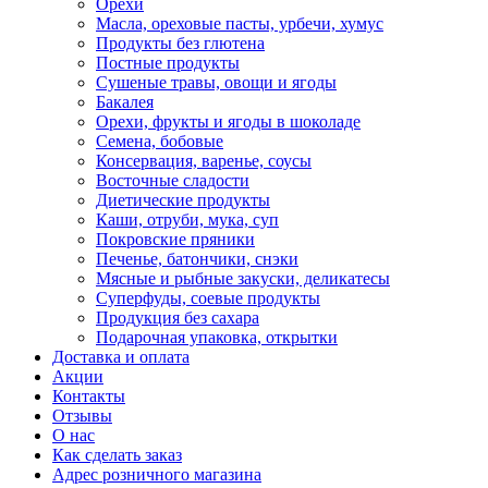
Орехи
Масла, ореховые пасты, урбечи, хумус
Продукты без глютена
Постные продукты
Сушеные травы, овощи и ягоды
Бакалея
Орехи, фрукты и ягоды в шоколаде
Семена, бобовые
Консервация, варенье, соусы
Восточные сладости
Диетические продукты
Каши, отруби, мука, суп
Покровские пряники
Печенье, батончики, снэки
Мясные и рыбные закуски, деликатесы
Суперфуды, соевые продукты
Продукция без сахара
Подарочная упаковка, открытки
Доставка и оплата
Акции
Контакты
Отзывы
О нас
Как сделать заказ
Адрес розничного магазина