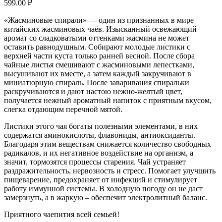
599.00
₽
«Жасминовые спирали» — один из признанных в мире
китайских жасминовых чаёв. Изысканный освежающий
аромат со сладковатыми оттенками жасмина не может
оставить равнодушным. Собирают молодые листики с
верхней части куста только ранней весной. После сбора
чайные листья смешивают с жасминовыми лепестками,
высушивают их вместе, а затем каждый закручивают в
миниатюрную спираль. После заваривания спиральки
раскручиваются и дают настою нежно-желтый цвет,
получается нежный ароматный напиток с приятным вкусом,
слегка отдающим перечной мятой.
Листики этого чая богаты полезными элементами, в них
содержатся аминокислоты, флавониды, антиоксиданты.
Благодаря этим веществам снижается количество свободных
радикалов, и их негативное воздействие на организм, а
значит, тормозятся процессы старения. Чай устраняет
раздражительность, нервозность и стресс. Помогает улучшить
пищеварение, предохраняет от инфекций и стимулирует
работу иммунной системы. В холодную погоду он не даст
замерзнуть, а в жаркую – обеспечит электролитный баланс.
Приятного чаепития всей семьей!