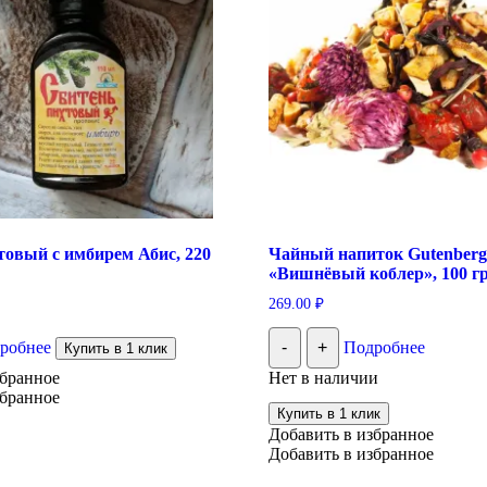
товый с имбирем Абис, 220
Чайный напиток Gutenberg
«Вишнёвый коблер», 100 г
269.00
₽
робнее
-
+
Подробнее
Купить в 1 клик
збранное
Нет в наличии
збранное
Купить в 1 клик
Добавить в избранное
Добавить в избранное