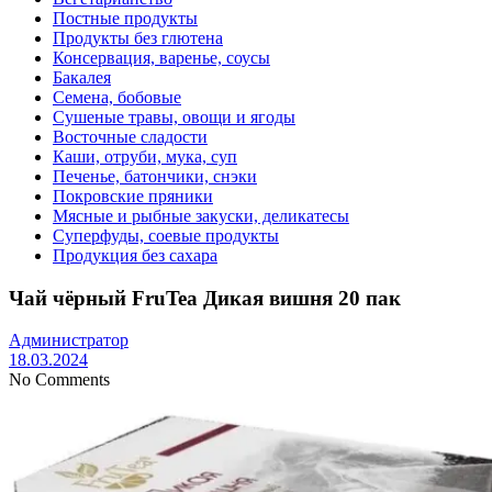
Постные продукты
Продукты без глютена
Консервация, варенье, соусы
Бакалея
Семена, бобовые
Сушеные травы, овощи и ягоды
Восточные сладости
Каши, отруби, мука, суп
Печенье, батончики, снэки
Покровские пряники
Мясные и рыбные закуски, деликатесы
Суперфуды, соевые продукты
Продукция без сахара
Чай чёрный FruTea Дикая вишня 20 пак
Администратор
18.03.2024
No Comments