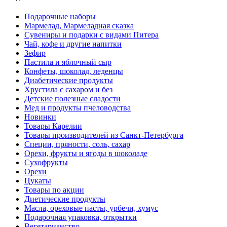
Подарочные наборы
Мармелад, Мармеладная сказка
Сувениры и подарки с видами Питера
Чай, кофе и другие напитки
Зефир
Пастила и яблочный сыр
Конфеты, шоколад, леденцы
Диабетические продукты
Хрустила с сахаром и без
Детские полезные сладости
Мед и продукты пчеловодства
Новинки
Товары Карелии
Товары производителей из Санкт-Петербурга
Специи, пряности, соль, сахар
Орехи, фрукты и ягоды в шоколаде
Сухофрукты
Орехи
Цукаты
Товары по акции
Диетические продукты
Масла, ореховые пасты, урбечи, хумус
Подарочная упаковка, открытки
Вегетарианство