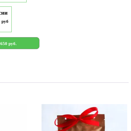
сии
9 руб
650 руб.