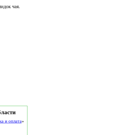
идок чая.
бласти
ка и оплата
»