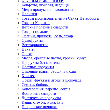
Хрустила с сахаром и без
Конфеты, шоколад, леденцы
Мед и продукты пчеловодства
Новинки
Товары производителей из Санкт-Петербурга
Товары Карелии
Детские полезные сладости
Товары по акции
Специи, пряности, соль, сахар
Сухофрукты
Вегетарианство
Цукаты
Орехи
Масла, ореховые пасты, урбечи, хумус
Продукты без глютена
Постные продукты
Сушеные травы, овощи и ягоды
Бакалея
Орехи, фрукты и ягоды в шоколаде
Семена, бобовые
Консервация, варенье, соусы
Восточные сладости
Диетические продукты
Каши, отруби, мука, суп
Покровские пряники