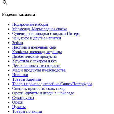
Разделы каталога
Подарочные наборы
Мармелад, Мармеладная сказка
Сувениры и подарки с видами Питера
Чай, кофе и другие напитки
Зефир
Пастила и яблочный сыр
Конфеты, шоколад, леденцы
Диабетические продукты
Хрустила с сахаром и без
Детские полезные сладости
Мед и продукты пчеловодства
Новинки
Товары Карелии
Товары производителей из Санкт-Петербурга
Специи, пряности, соль, сахар
Орехи, фрукты и ягоды в шоколаде
Сухофрукты
Орехи
Цукаты
Товары по акции