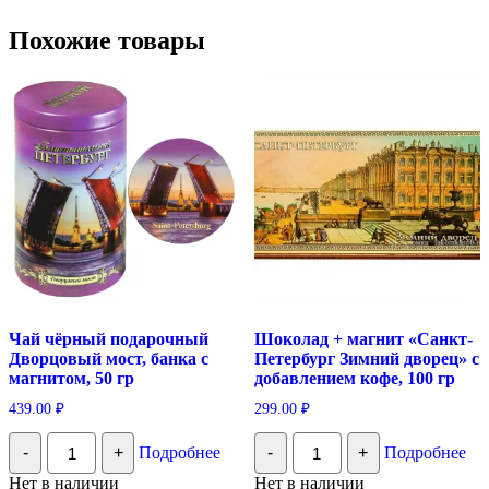
Похожие товары
Чай чёрный подарочный
Шоколад + магнит «Санкт-
Дворцовый мост, банка с
Петербург Зимний дворец» с
магнитом, 50 гр
добавлением кофе, 100 гр
439.00
₽
299.00
₽
Количество
Количество
-
+
Подробнее
-
+
Подробнее
Чай
Шоколад
чёрный
+
Нет в наличии
Нет в наличии