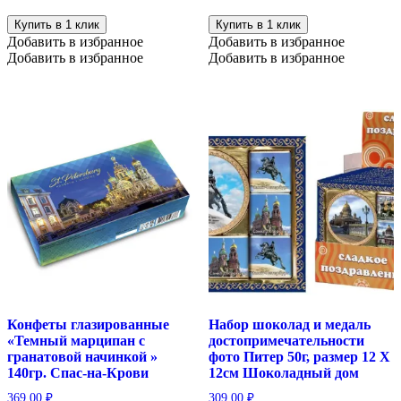
подарочный
магнит
Дворцовый
"Санкт-
Купить в 1 клик
Купить в 1 клик
мост,
Петербург
Добавить в избранное
Добавить в избранное
банка
Зимний
Добавить в избранное
Добавить в избранное
с
дворец"
магнитом,
с
50
добавлением
гр
кофе,
100
гр
Конфеты глазированные
Набор шоколад и медаль
«Темный марципан с
достопримечательности
гранатовой начинкой »
фото Питер 50г, размер 12 Х
140гр. Спас-на-Крови
12см Шоколадный дом
369.00
₽
309.00
₽