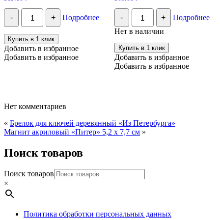
Количество
Количество
-
+
Подробнее
-
+
Подробнее
Конфеты
Набор
глазированные
шоколад
Нет в наличии
"Темный
и
Купить в 1 клик
марципан
медаль
Добавить в избранное
Купить в 1 клик
с
достопримечательности
Добавить в избранное
Добавить в избранное
гранатовой
фото
Добавить в избранное
начинкой
Питер
"
50г,
140гр.
размер
Спас-
12
на-
Х
Крови
12см
Нет комментариев
Шоколадный
дом
«
Брелок для ключей деревянный «Из Петербурга»
Магнит акриловый «Питер» 5,2 х 7,7 см
»
Поиск товаров
Поиск товаров
×
Политика обработки персональных данных