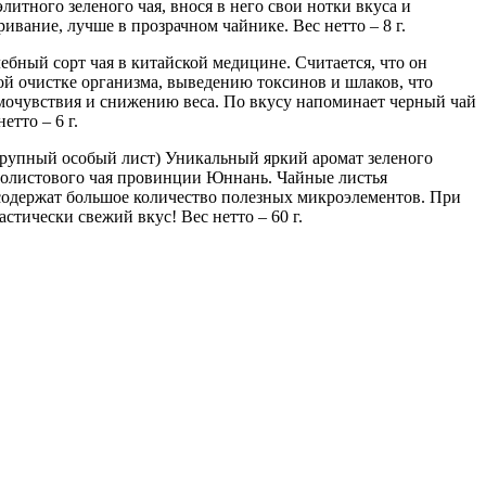
итного зеленого чая, внося в него свои нотки вкуса и
ивание, лучше в прозрачном чайнике. Вес нетто – 8 г.
ебный сорт чая в китайской медицине. Считается, что он
ой очистке организма, выведению токсинов и шлаков, что
мочувствия и снижению веса. По вкусу напоминает черный чай
етто – 6 г.
пный особый лист) Уникальный яркий аромат зеленого
нолистового чая провинции Юннань. Чайные листья
одержат большое количество полезных микроэлементов. При
стически свежий вкус! Вес нетто – 60 г.