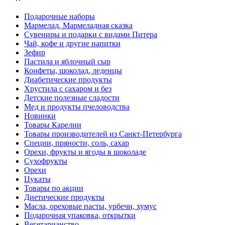
Подарочные наборы
Мармелад, Мармеладная сказка
Сувениры и подарки с видами Питера
Чай, кофе и другие напитки
Зефир
Пастила и яблочный сыр
Конфеты, шоколад, леденцы
Диабетические продукты
Хрустила с сахаром и без
Детские полезные сладости
Мед и продукты пчеловодства
Новинки
Товары Карелии
Товары производителей из Санкт-Петербурга
Специи, пряности, соль, сахар
Орехи, фрукты и ягоды в шоколаде
Сухофрукты
Орехи
Цукаты
Товары по акции
Диетические продукты
Масла, ореховые пасты, урбечи, хумус
Подарочная упаковка, открытки
Вегетарианство