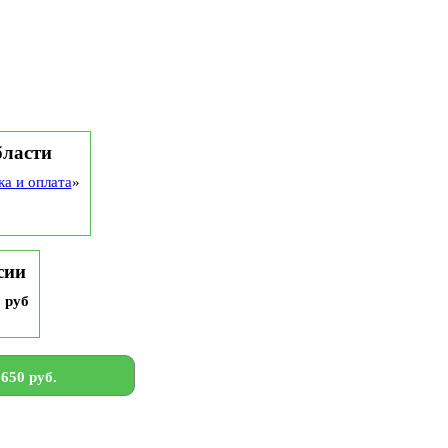
бласти
ка и оплата
»
сии
9 руб
650 руб.