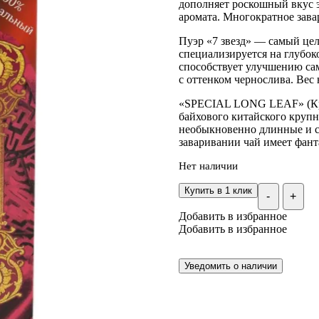
дополняет роскошный вкус эл
аромата. Многократное завар
Пуэр «7 звезд» — самый цел
специализируется на глубок
способствует улучшению са
с оттенком чернослива. Вес н
«SPECIAL LONG LEAF» (Кру
байхового китайского круп
необыкновенно длинные и с
заваривании чай имеет фанта
Нет наличии
Купить в 1 клик
-
+
Добавить в избранное
Добавить в избранное