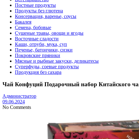
Постные продукты
Продукты без глютена
Консервация, варенье, соусы
Бакалея
Семена, бобовые
Сушеные травы, овощи и ягоды
Восточные сладости
Каши, отруби, мука, суп
Печенье, батончики, снэки
Покровские пряники
Мясные и рыбные закуски, деликатесы
Суперфуды, соевые продукты
Продукция без сахара
Чай Конфуций Подарочный набор Китайского чая 
Администратор
09.06.2024
No Comments