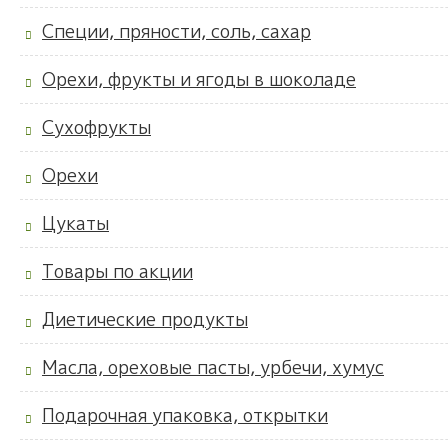
Специи, пряности, соль, сахар
Орехи, фрукты и ягоды в шоколаде
Сухофрукты
Орехи
Цукаты
Товары по акции
Диетические продукты
Масла, ореховые пасты, урбечи, хумус
Подарочная упаковка, открытки