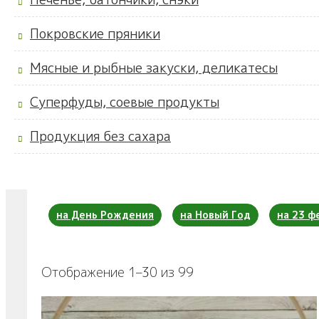
Покровские пряники
Мясные и рыбные закуски, деликатесы
Суперфуды, соевые продукты
Продукция без сахара
на День Рождения
на Новый Год
на 23 ф
Отображение 1–30 из 99