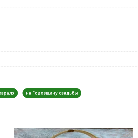
евраля
на Годовщину свадьбы