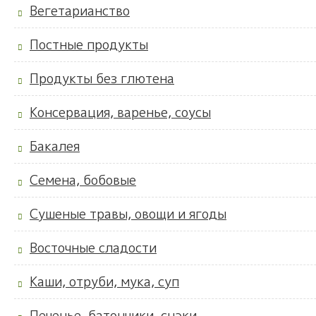
Вегетарианство
Постные продукты
Продукты без глютена
Консервация, варенье, соусы
Бакалея
Семена, бобовые
Сушеные травы, овощи и ягоды
Восточные сладости
Каши, отруби, мука, суп
Печенье, батончики, снэки