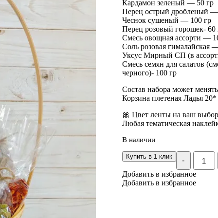
Кардамон зеленый — 50 гр
Перец острый дробленый — 
Чеснок сушеный — 100 гр
Перец розовый горошек- 60 
Смесь овощная ассорти — 1
Соль розовая гималайская —
Уксус Мирный СП (в ассорт
Смесь семян для салатов (см
черного)- 100 гр
Состав набора может менятьс
Корзина плетеная Ладья 20* 
🎀 Цвет ленты на ваш выбо
Любая тематическая наклейк
В наличии
Количе
Купить в 1 клик
-
Подаро
корзин
Добавить в избранное
"На
Добавить в избранное
кажды
день"
специи
прянос
соль,