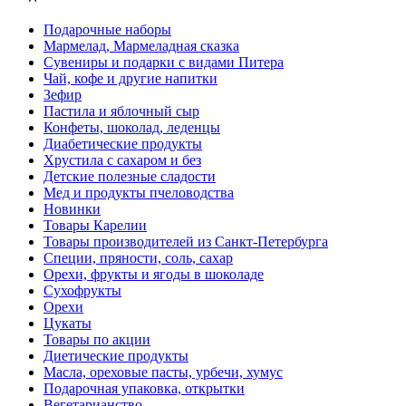
Подарочные наборы
Мармелад, Мармеладная сказка
Сувениры и подарки с видами Питера
Чай, кофе и другие напитки
Зефир
Пастила и яблочный сыр
Конфеты, шоколад, леденцы
Диабетические продукты
Хрустила с сахаром и без
Детские полезные сладости
Мед и продукты пчеловодства
Новинки
Товары Карелии
Товары производителей из Санкт-Петербурга
Специи, пряности, соль, сахар
Орехи, фрукты и ягоды в шоколаде
Сухофрукты
Орехи
Цукаты
Товары по акции
Диетические продукты
Масла, ореховые пасты, урбечи, хумус
Подарочная упаковка, открытки
Вегетарианство