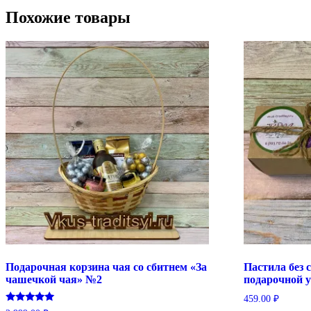
Похожие товары
Подарочная корзина чая со сбитнем «За
Пастила без 
чашечкой чая» №2
подарочной 
459.00
₽
Оценка