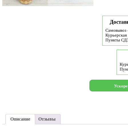
Достав
Самовывоз 
Курьерская 
Пункты СД
Курь
Пун
Ускоре
Описание
Отзывы