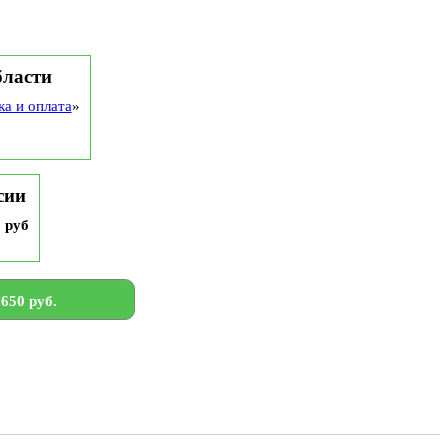
бласти
ка и оплата
»
сии
9 руб
650 руб.