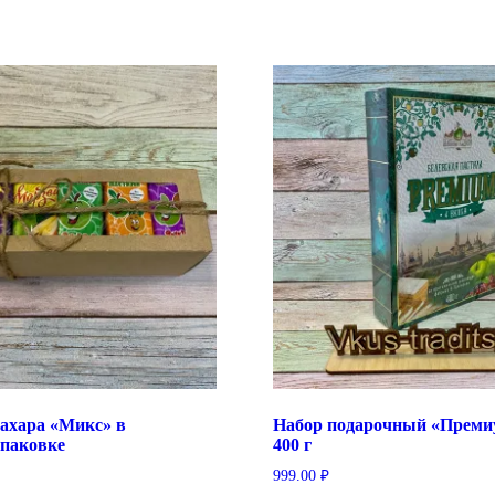
сахара «Микс» в
Набор подарочный «Премиу
упаковке
400 г
999.00
₽