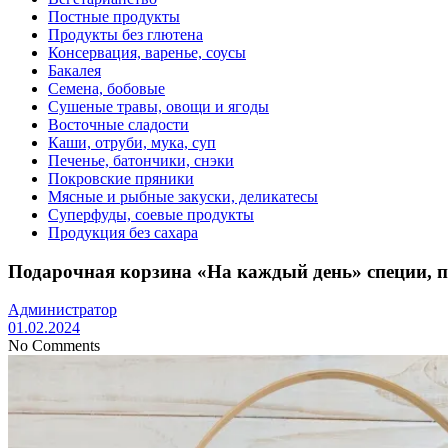
Постные продукты
Продукты без глютена
Консервация, варенье, соусы
Бакалея
Семена, бобовые
Сушеные травы, овощи и ягоды
Восточные сладости
Каши, отруби, мука, суп
Печенье, батончики, снэки
Покровские пряники
Мясные и рыбные закуски, деликатесы
Суперфуды, соевые продукты
Продукция без сахара
Подарочная корзина «На каждый день» специи, п
Администратор
01.02.2024
No Comments