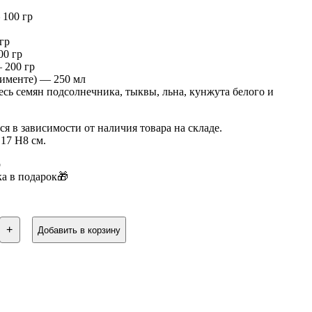
100 гр
гр
00 гр
 200 гр
именте) — 250 мл
есь семян подсолнечника, тыквы, льна, кунжута белого и
я в зависимости от наличия товара на складе.
17 Н8 см.
р
а в подарок🎁
ство
+
Добавить в корзину
чная
а
й
,
ти,