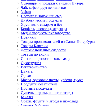
Сувениры и подарки с видами Питера
Чай, кофе и другие напитки
Зефир
Пастила и яблочный сыр
Диабетические продукты
Хрустила с сахаром и без
Конфеты, шоколад, леденцы
Мед и продукты пчеловодства
Новинки
Товары производителей из Санкт-Петербурга
Товары Карелии
Детские полезные сладости
Товары по акции
Специи, пряности, соль, сахар
Сухофрукты
Вегетарианство
Цукаты
Орехи
Масла, ореховые пасты, урбечи, хумус
Продукты без глютена
Постные продукты
Сушеные травы, овощи и ягоды
Бакалея
Орехи, фрукты и ягоды в шоколаде
Семена, бобовые