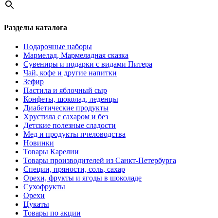
Разделы каталога
Подарочные наборы
Мармелад, Мармеладная сказка
Сувениры и подарки с видами Питера
Чай, кофе и другие напитки
Зефир
Пастила и яблочный сыр
Конфеты, шоколад, леденцы
Диабетические продукты
Хрустила с сахаром и без
Детские полезные сладости
Мед и продукты пчеловодства
Новинки
Товары Карелии
Товары производителей из Санкт-Петербурга
Специи, пряности, соль, сахар
Орехи, фрукты и ягоды в шоколаде
Сухофрукты
Орехи
Цукаты
Товары по акции