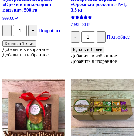
«Орехи в шоколадной
«Ореховая роскошь» №1,
глазури», 500 гр
3,5 кг
999.00
₽
Оценка
7,599.00
₽
Количество
5.00
-
+
Подробнее
из 5
Суворовские
Количество
конфеты
-
+
Подробнее
Подарочная
"Орехи
корзина
Купить в 1 клик
в
"Ореховая
Добавить в избранное
Купить в 1 клик
шоколадной
роскошь"
Добавить в избранное
Добавить в избранное
глазури",
№1,
500
Добавить в избранное
3,5
гр
кг