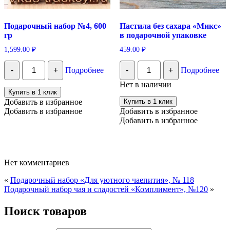
Подарочный набор №4, 600
Пастила без сахара «Микс»
гр
в подарочной упаковке
1,599.00
₽
459.00
₽
Количество
Количество
-
+
Подробнее
-
+
Подробнее
Подарочный
Пастила
набор
без
Нет в наличии
№4,
сахара
Купить в 1 клик
600
"Микс"
Добавить в избранное
Купить в 1 клик
гр
в
Добавить в избранное
Добавить в избранное
подарочной
Добавить в избранное
упаковке
Нет комментариев
«
Подарочный набор «Для уютного чаепития», № 118
Подарочный набор чая и сладостей «Комплимент», №120
»
Поиск товаров