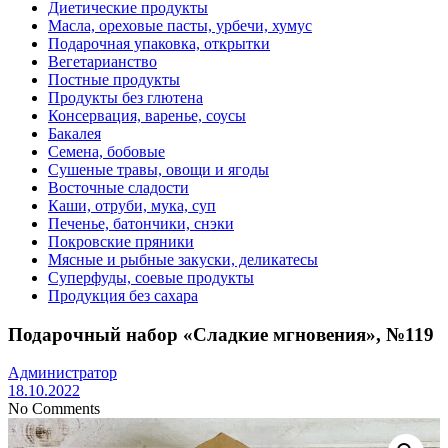
Диетические продукты
Масла, ореховые пасты, урбечи, хумус
Подарочная упаковка, открытки
Вегетарианство
Постные продукты
Продукты без глютена
Консервация, варенье, соусы
Бакалея
Семена, бобовые
Сушеные травы, овощи и ягоды
Восточные сладости
Каши, отруби, мука, суп
Печенье, батончики, снэки
Покровские пряники
Мясные и рыбные закуски, деликатесы
Суперфуды, соевые продукты
Продукция без сахара
Подарочный набор «Сладкие мгновения», №119
Администратор
18.10.2022
No Comments