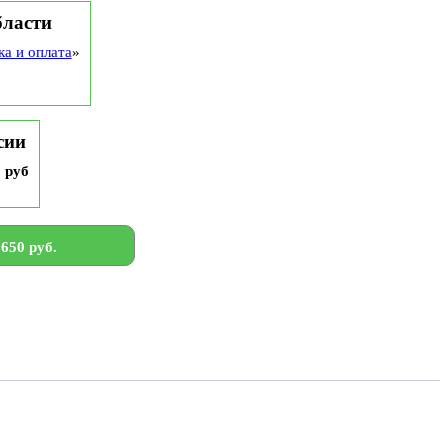
бласти
ка и оплата
»
сии
9 руб
650 руб.