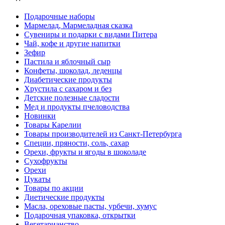
Подарочные наборы
Мармелад, Мармеладная сказка
Сувениры и подарки с видами Питера
Чай, кофе и другие напитки
Зефир
Пастила и яблочный сыр
Конфеты, шоколад, леденцы
Диабетические продукты
Хрустила с сахаром и без
Детские полезные сладости
Мед и продукты пчеловодства
Новинки
Товары Карелии
Товары производителей из Санкт-Петербурга
Специи, пряности, соль, сахар
Орехи, фрукты и ягоды в шоколаде
Сухофрукты
Орехи
Цукаты
Товары по акции
Диетические продукты
Масла, ореховые пасты, урбечи, хумус
Подарочная упаковка, открытки
Вегетарианство