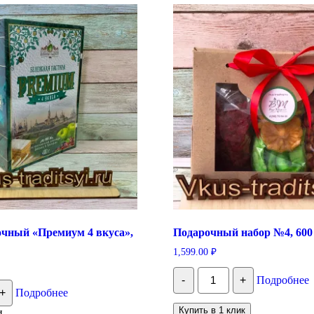
очный «Премиум 4 вкуса»,
Подарочный набор №4, 600
1,599.00
₽
Количество
-
+
Подробнее
Подарочный
тво
+
Подробнее
набор
№4,
ный
Купить в 1 клик
и