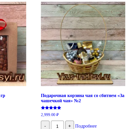
 гр
Подарочная корзина чая со сбитнем «За
чашечкой чая» №2
Оценка
2,999.00
₽
5.00
из 5
Количество
-
+
Подробнее
Подарочная