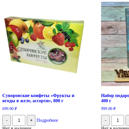
Суворовские конфеты «Фрукты и
Набор подар
ягоды в желе, ассорти», 800 г
400 г
699.00
₽
999.00
₽
Количество
Количес
-
+
Подробнее
-
Суворовские
Набор
конфеты
подароч
Нет в наличии
Нет в наличи