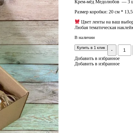
Крем-мёд Медолюбов — 3 
Размер коробки: 20 см * 13,5
Цвет ленты на ваш выбо
Любая тематическая наклейк
В наличии
Количе
Купить в 1 клик
-
Подар
набор
Добавить в избранное
с
Добавить в избранное
медом
и
чаем
«Сладк
праздн
№132