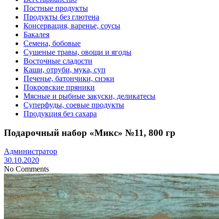
Постные продукты
Продукты без глютена
Консервация, варенье, соусы
Бакалея
Семена, бобовые
Сушеные травы, овощи и ягоды
Восточные сладости
Каши, отруби, мука, суп
Печенье, батончики, снэки
Покровские пряники
Мясные и рыбные закуски, деликатесы
Суперфуды, соевые продукты
Продукция без сахара
Подарочный набор «Микс» №11, 800 гр
Администратор
30.10.2020
No Comments