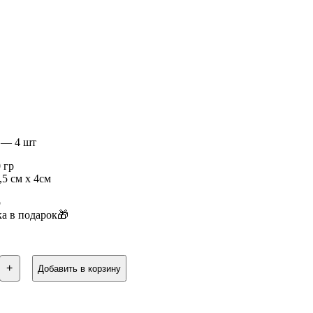
 — 4 шт
 гр
,5 см х 4см
р
а в подарок🎁
ство
+
Добавить в корзину
очный
»