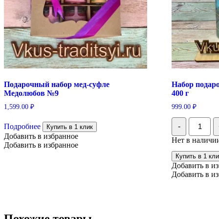
Подарочный набор мед-суфле
Набор подар
Медолюбов №9
400 г
1,599.00
₽
999.00
₽
Количес
Подробнее
-
Купить в 1 клик
Набор
Добавить в избранное
подароч
Нет в наличи
"Премиу
Добавить в избранное
4
Купить в 1 кли
вкуса",
Добавить в и
400
Добавить в и
г
Похожие товары