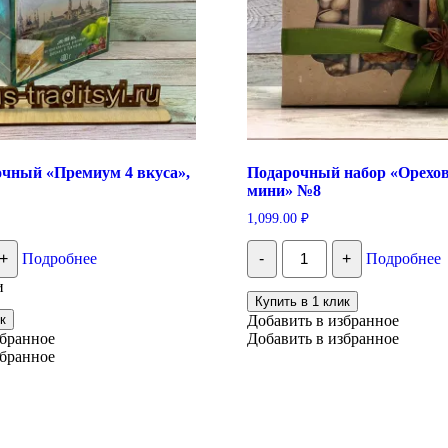
очный «Премиум 4 вкуса»,
Подарочный набор «Орехо
мини» №8
1,099.00
₽
тво
Количество
+
Подробнее
-
+
Подробнее
Подарочный
ный
набор
и
м
"Ореховый
Купить в 1 клик
микс
к
Добавить в избранное
мини"
збранное
Добавить в избранное
№8
збранное