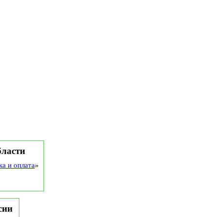
бласти
ка и оплата
»
сии