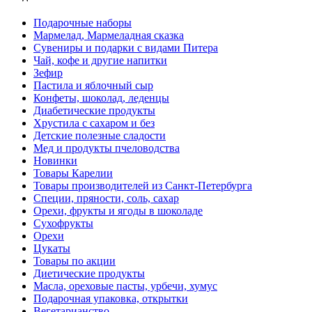
Подарочные наборы
Мармелад, Мармеладная сказка
Сувениры и подарки с видами Питера
Чай, кофе и другие напитки
Зефир
Пастила и яблочный сыр
Конфеты, шоколад, леденцы
Диабетические продукты
Хрустила с сахаром и без
Детские полезные сладости
Мед и продукты пчеловодства
Новинки
Товары Карелии
Товары производителей из Санкт-Петербурга
Специи, пряности, соль, сахар
Орехи, фрукты и ягоды в шоколаде
Сухофрукты
Орехи
Цукаты
Товары по акции
Диетические продукты
Масла, ореховые пасты, урбечи, хумус
Подарочная упаковка, открытки
Вегетарианство