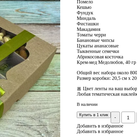
Помело
Кешью
Фундук
Миндаль
Фисташки
Макадамия
Томаты черри
Банановые чипсы
Цукаты ананасовые
Тыквенные семечки
Абрикосовая косточка
Крем-мед Медолюбов, 40 гр
Общий вес набора около 800
Размер коробки: 20,5 см х 20
🎀 Цвет ленты на ваш выбо
Любая тематическая наклейк
В наличии
Количе
Купить в 1 клик
-
Подар
набор
Добавить в избранное
«Микс
Добавить в избранное
№11,