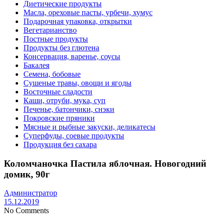
Диетические продукты
Масла, ореховые пасты, урбечи, хумус
Подарочная упаковка, открытки
Вегетарианство
Постные продукты
Продукты без глютена
Консервация, варенье, соусы
Бакалея
Семена, бобовые
Сушеные травы, овощи и ягоды
Восточные сладости
Каши, отруби, мука, суп
Печенье, батончики, снэки
Покровские пряники
Мясные и рыбные закуски, деликатесы
Суперфуды, соевые продукты
Продукция без сахара
Коломчаночка Пастила яблочная. Новогодний
домик, 90г
Администратор
15.12.2019
No Comments