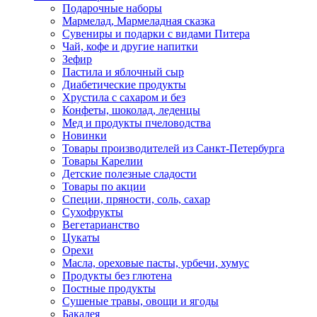
Подарочные наборы
Мармелад, Мармеладная сказка
Сувениры и подарки с видами Питера
Чай, кофе и другие напитки
Зефир
Пастила и яблочный сыр
Диабетические продукты
Хрустила с сахаром и без
Конфеты, шоколад, леденцы
Мед и продукты пчеловодства
Новинки
Товары производителей из Санкт-Петербурга
Товары Карелии
Детские полезные сладости
Товары по акции
Специи, пряности, соль, сахар
Сухофрукты
Вегетарианство
Цукаты
Орехи
Масла, ореховые пасты, урбечи, хумус
Продукты без глютена
Постные продукты
Сушеные травы, овощи и ягоды
Бакалея