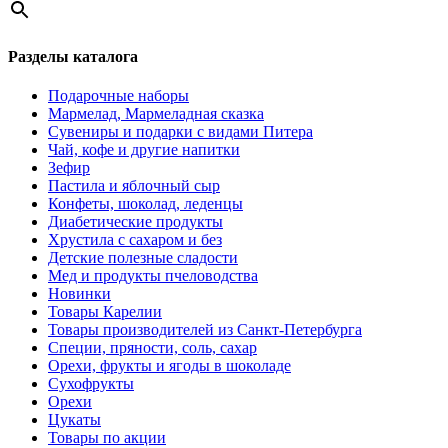
Разделы каталога
Подарочные наборы
Мармелад, Мармеладная сказка
Сувениры и подарки с видами Питера
Чай, кофе и другие напитки
Зефир
Пастила и яблочный сыр
Конфеты, шоколад, леденцы
Диабетические продукты
Хрустила с сахаром и без
Детские полезные сладости
Мед и продукты пчеловодства
Новинки
Товары Карелии
Товары производителей из Санкт-Петербурга
Специи, пряности, соль, сахар
Орехи, фрукты и ягоды в шоколаде
Сухофрукты
Орехи
Цукаты
Товары по акции