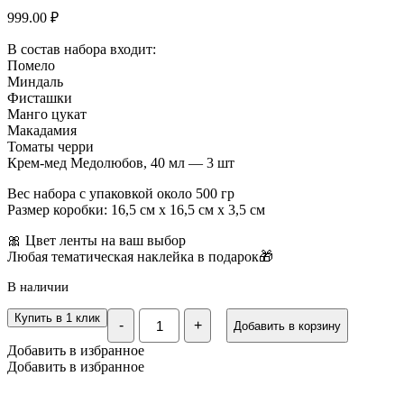
999.00
₽
В состав набора входит:
Помело
Миндаль
Фисташки
Манго цукат
Макадамия
Томаты черри
Крем-мед Медолюбов, 40 мл — 3 шт
Вес набора с упаковкой около 500 гр
Размер коробки: 16,5 см х 16,5 см х 3,5 см
🎀 Цвет ленты на ваш выбор
Любая тематическая наклейка в подарок🎁
В наличии
Количество
Купить в 1 клик
-
+
Добавить в корзину
Подарочный
набор
Добавить в избранное
«Микс,
Добавить в избранное
с
8
марта»,