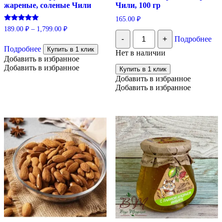
жареные, соленые Чили
Чили, 100 гр
165.00
₽
Оценка
189.00
₽
–
1,799.00
₽
Количество
5.00
-
+
Подробнее
Этот
из 5
Фисташки
сырые
Подробнее
товар
Купить в 1 клик
Нет в наличии
Экстра
имеет
Добавить в избранное
Чили,
несколько
Добавить в избранное
Купить в 1 клик
100
вариаций.
Добавить в избранное
гр
Опции
Добавить в избранное
можно
выбрать
на
странице
товара.