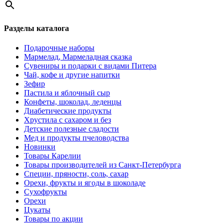
Разделы каталога
Подарочные наборы
Мармелад, Мармеладная сказка
Сувениры и подарки с видами Питера
Чай, кофе и другие напитки
Зефир
Пастила и яблочный сыр
Конфеты, шоколад, леденцы
Диабетические продукты
Хрустила с сахаром и без
Детские полезные сладости
Мед и продукты пчеловодства
Новинки
Товары Карелии
Товары производителей из Санкт-Петербурга
Специи, пряности, соль, сахар
Орехи, фрукты и ягоды в шоколаде
Сухофрукты
Орехи
Цукаты
Товары по акции