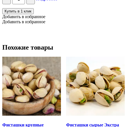
набор
"Ореховый
Купить в 1 клик
микс
Добавить в избранное
мини"
Добавить в избранное
№8
Похожие товары
Фисташки крупные
Фисташки сырые Экстра