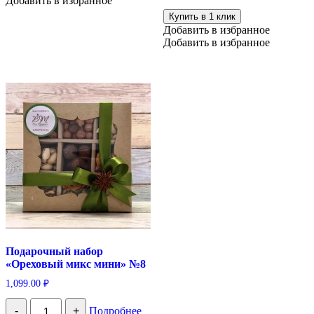
Добавить в избранное
4
Купить в 1 клик
вкуса",
Добавить в избранное
400
Добавить в избранное
г
Подарочный набор
«Ореховый микс мини» №8
1,099.00
₽
Количество
-
+
Подробнее
Подарочный