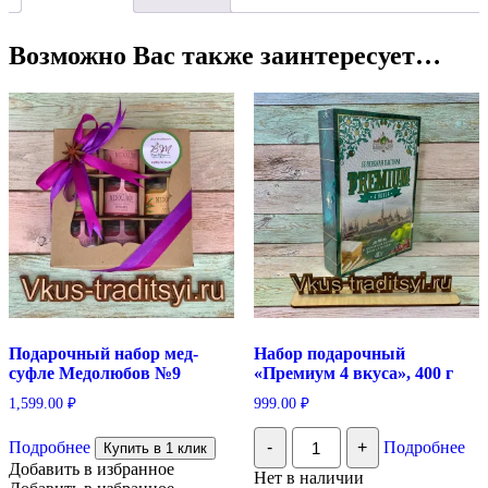
Возможно Вас также заинтересует…
Подарочный набор мед-
Набор подарочный
суфле Медолюбов №9
«Премиум 4 вкуса», 400 г
1,599.00
₽
999.00
₽
Количество
Подробнее
-
+
Подробнее
Купить в 1 клик
Набор
Добавить в избранное
подарочный
Нет в наличии
"Премиум