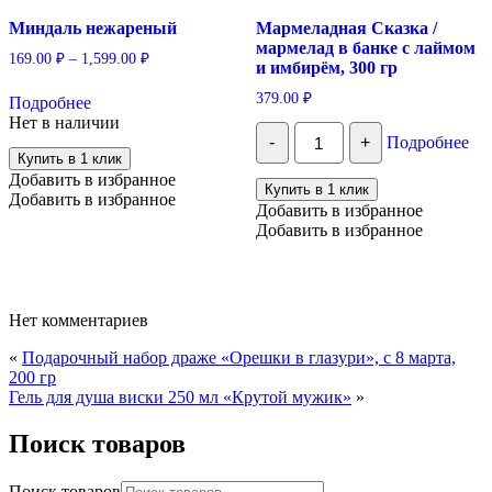
Миндаль нежареный
Мармеладная Сказка /
мармелад в банке с лаймом
169.00
₽
–
1,599.00
₽
и имбирём, 300 гр
Этот
379.00
₽
Подробнее
товар
Нет в наличии
имеет
Количество
-
+
Подробнее
несколько
Мармеладная
Купить в 1 клик
вариаций.
Сказка
Добавить в избранное
/
Опции
Купить в 1 клик
мармелад
Добавить в избранное
можно
Добавить в избранное
в
выбрать
Добавить в избранное
банке
на
с
странице
лаймом
товара.
и
имбирём,
Нет комментариев
300
гр
«
Подарочный набор драже «Орешки в глазури», с 8 марта,
200 гр
Гель для душа виски 250 мл «Крутой мужик»
»
Поиск товаров
Поиск товаров