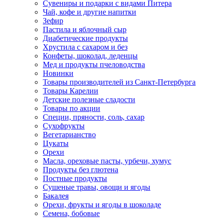
Сувениры и подарки с видами Питера
Чай, кофе и другие напитки
Зефир
Пастила и яблочный сыр
Диабетические продукты
Хрустила с сахаром и без
Конфеты, шоколад, леденцы
Мед и продукты пчеловодства
Новинки
Товары производителей из Санкт-Петербурга
Товары Карелии
Детские полезные сладости
Товары по акции
Специи, пряности, соль, сахар
Сухофрукты
Вегетарианство
Цукаты
Орехи
Масла, ореховые пасты, урбечи, хумус
Продукты без глютена
Постные продукты
Сушеные травы, овощи и ягоды
Бакалея
Орехи, фрукты и ягоды в шоколаде
Семена, бобовые