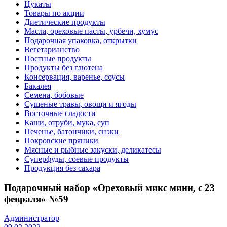
Цукаты
Товары по акции
Диетические продукты
Масла, ореховые пасты, урбечи, хумус
Подарочная упаковка, открытки
Вегетарианство
Постные продукты
Продукты без глютена
Консервация, варенье, соусы
Бакалея
Семена, бобовые
Сушеные травы, овощи и ягоды
Восточные сладости
Каши, отруби, мука, суп
Печенье, батончики, снэки
Покровские пряники
Мясные и рыбные закуски, деликатесы
Суперфуды, соевые продукты
Продукция без сахара
Подарочный набор «Ореховый микс мини, с 23
февраля» №59
Администратор