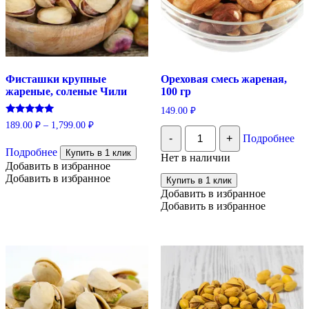
Фисташки крупные
Ореховая смесь жареная,
жареные, соленые Чили
100 гр
149.00
₽
Оценка
189.00
₽
–
1,799.00
₽
Количество
5.00
-
+
Подробнее
Этот
из 5
Ореховая
смесь
Подробнее
товар
Купить в 1 клик
Нет в наличии
жареная,
имеет
Добавить в избранное
100
несколько
Добавить в избранное
Купить в 1 клик
гр
вариаций.
Добавить в избранное
Опции
Добавить в избранное
можно
выбрать
на
странице
товара.