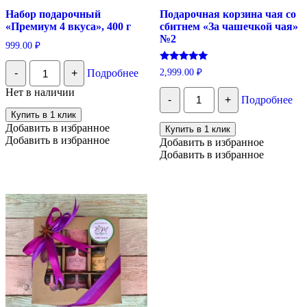
Набор подарочный
Подарочная корзина чая со
«Премиум 4 вкуса», 400 г
сбитнем «За чашечкой чая»
№2
999.00
₽
Количество
Оценка
2,999.00
₽
-
+
Подробнее
Набор
5.00
подарочный
из 5
Количество
Нет в наличии
"Премиум
-
+
Подробнее
Подарочная
4
корзина
Купить в 1 клик
вкуса",
чая
Добавить в избранное
Купить в 1 клик
400
со
Добавить в избранное
г
Добавить в избранное
сбитнем
Добавить в избранное
"За
чашечкой
чая"
№2