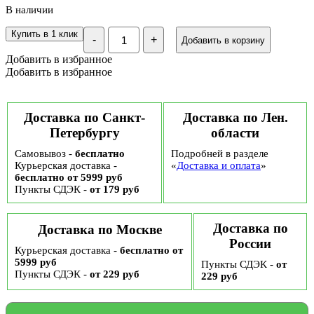
В наличии
Количество
Купить в 1 клик
-
+
Добавить в корзину
Подарочный
набор
Добавить в избранное
"Ореховый
Добавить в избранное
микс
мини,
с
23
Доставка по Санкт-
Доставка по Лен.
февраля"
Петербургу
области
№59
Самовывоз -
бесплатно
Подробней в разделе
Курьерская доставка -
«
Доставка и оплата
»
бесплатно от 5999 руб
Пункты СДЭК -
от 179 руб
Доставка по
Доставка по Москве
России
Курьерская доставка -
бесплатно от
5999 руб
Пункты СДЭК -
от
Пункты СДЭК -
от 229 руб
229 руб