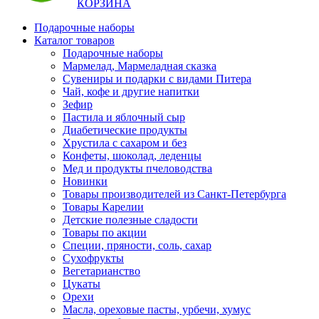
КОРЗИНА
Подарочные наборы
Каталог товаров
Подарочные наборы
Мармелад, Мармеладная сказка
Сувениры и подарки с видами Питера
Чай, кофе и другие напитки
Зефир
Пастила и яблочный сыр
Диабетические продукты
Хрустила с сахаром и без
Конфеты, шоколад, леденцы
Мед и продукты пчеловодства
Новинки
Товары производителей из Санкт-Петербурга
Товары Карелии
Детские полезные сладости
Товары по акции
Специи, пряности, соль, сахар
Сухофрукты
Вегетарианство
Цукаты
Орехи
Масла, ореховые пасты, урбечи, хумус