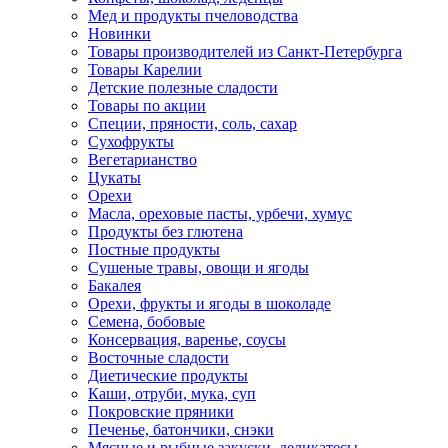
Мед и продукты пчеловодства
Новинки
Товары производителей из Санкт-Петербурга
Товары Карелии
Детские полезные сладости
Товары по акции
Специи, пряности, соль, сахар
Сухофрукты
Вегетарианство
Цукаты
Орехи
Масла, ореховые пасты, урбечи, хумус
Продукты без глютена
Постные продукты
Сушеные травы, овощи и ягоды
Бакалея
Орехи, фрукты и ягоды в шоколаде
Семена, бобовые
Консервация, варенье, соусы
Восточные сладости
Диетические продукты
Каши, отруби, мука, суп
Покровские пряники
Печенье, батончики, снэки
Мясные и рыбные закуски, деликатесы