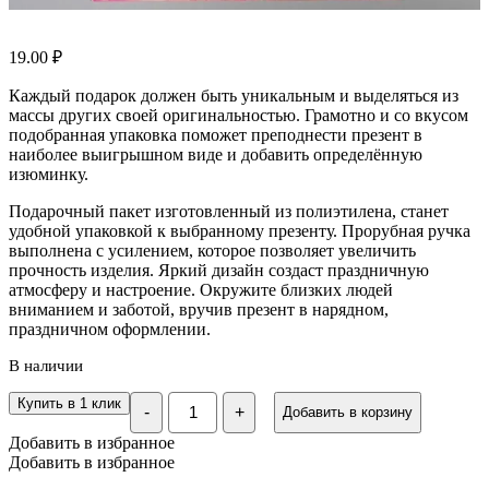
19.00
₽
Каждый подарок должен быть уникальным и выделяться из
массы других своей оригинальностью. Грамотно и со вкусом
подобранная упаковка поможет преподнести презент в
наиболее выигрышном виде и добавить определённую
изюминку.
Подарочный пакет изготовленный из полиэтилена, станет
удобной упаковкой к выбранному презенту. Прорубная ручка
выполнена с усилением, которое позволяет увеличить
прочность изделия. Яркий дизайн создаст праздничную
атмосферу и настроение. Окружите близких людей
вниманием и заботой, вручив презент в нарядном,
праздничном оформлении.
В наличии
Количество
Купить в 1 клик
-
+
Добавить в корзину
Пакет
"Воздушные
Добавить в избранное
розы",
Добавить в избранное
полиэтиленовый
с