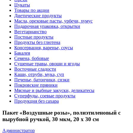
Цукаты
Товары по акции
Диетические продукты
Масла, ореховые пасты, урбечи, хумус
Подарочная упаковка, открытки
Вегетарианство
Постные продукты
Продукты без глютена
Консервация, варенье, соусы
Бакалея
Семена, бобовые
Сушеные травы, овощи и ягоды
Восточные сладости
Каши, отруби, мука, суп
Печенье, батончики, снэки
Покровские пряники
Мясные и рыбные закуски, деликатесы
Суперфуды, соевые продукты
Продукция без сахара
Пакет «Воздушные розы», полиэтиленовый с
вырубной ручкой, 30 мкм, 20 х 30 см
Администратор