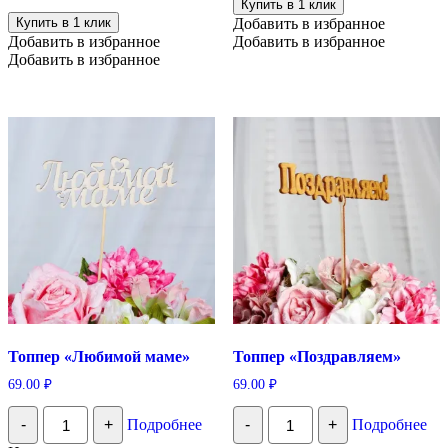
Купить в 1 клик
20х30
«Волшебного
Купить в 1 клик
Добавить в избранное
Нового
Добавить в избранное
Добавить в избранное
года!»
Добавить в избранное
Топпер «Любимой маме»
Топпер «Поздравляем»
69.00
₽
69.00
₽
Количество
Количество
-
+
Подробнее
-
+
Подробнее
Топпер
Топпер
"Любимой
"Поздравляем"