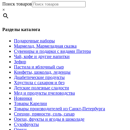
Поиск товаров
×
Разделы каталога
Подарочные наборы
Мармелад, Мармеладная сказка
Сувениры и подарки с видами Питера
Чай, кофе и другие напитки
Зефир
Пастила и яблочный сыр
Конфеты, шоколад, леденцы
Диабетические продукты
Хрустила с сахаром и без
Детские полезные сладости
Мед и продукты пчеловодства
Новинки
Товары Карелии
Товары производителей из Санкт-Петербурга
Специи, пряности, соль, сахар
Орехи, фрукты и ягоды в шоколаде
Сухофрукты
Орехи