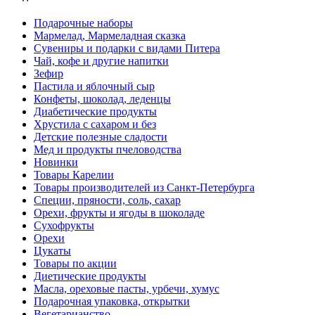
Подарочные наборы
Мармелад, Мармеладная сказка
Сувениры и подарки с видами Питера
Чай, кофе и другие напитки
Зефир
Пастила и яблочный сыр
Конфеты, шоколад, леденцы
Диабетические продукты
Хрустила с сахаром и без
Детские полезные сладости
Мед и продукты пчеловодства
Новинки
Товары Карелии
Товары производителей из Санкт-Петербурга
Специи, пряности, соль, сахар
Орехи, фрукты и ягоды в шоколаде
Сухофрукты
Орехи
Цукаты
Товары по акции
Диетические продукты
Масла, ореховые пасты, урбечи, хумус
Подарочная упаковка, открытки
Вегетарианство