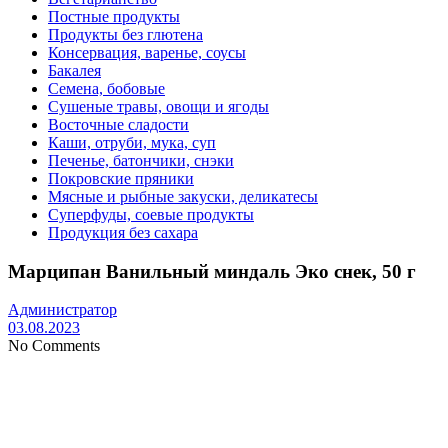
Постные продукты
Продукты без глютена
Консервация, варенье, соусы
Бакалея
Семена, бобовые
Сушеные травы, овощи и ягоды
Восточные сладости
Каши, отруби, мука, суп
Печенье, батончики, снэки
Покровские пряники
Мясные и рыбные закуски, деликатесы
Суперфуды, соевые продукты
Продукция без сахара
Марципан Ванильный миндаль Эко снек, 50 г
Администратор
03.08.2023
No Comments