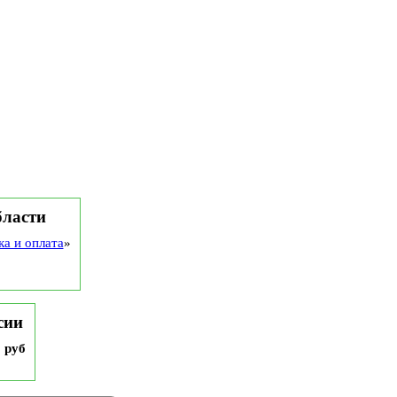
бласти
ка и оплата
»
сии
9 руб