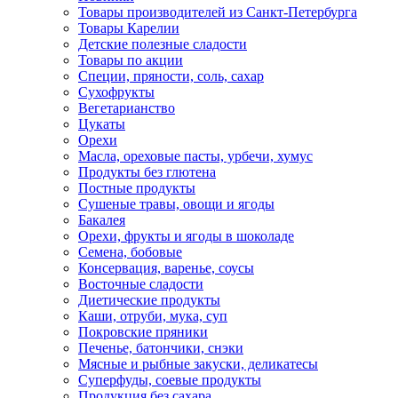
Товары производителей из Санкт-Петербурга
Товары Карелии
Детские полезные сладости
Товары по акции
Специи, пряности, соль, сахар
Сухофрукты
Вегетарианство
Цукаты
Орехи
Масла, ореховые пасты, урбечи, хумус
Продукты без глютена
Постные продукты
Сушеные травы, овощи и ягоды
Бакалея
Орехи, фрукты и ягоды в шоколаде
Семена, бобовые
Консервация, варенье, соусы
Восточные сладости
Диетические продукты
Каши, отруби, мука, суп
Покровские пряники
Печенье, батончики, снэки
Мясные и рыбные закуски, деликатесы
Суперфуды, соевые продукты
Продукция без сахара