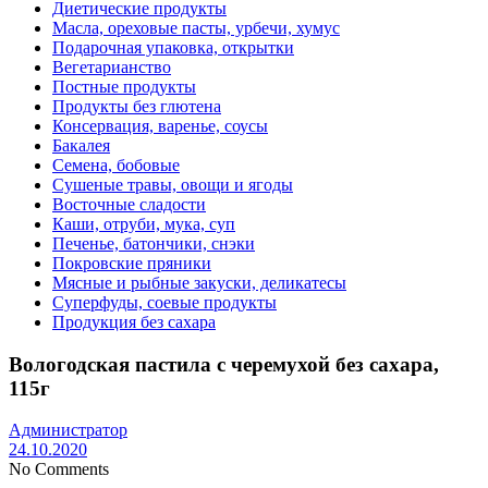
Диетические продукты
Масла, ореховые пасты, урбечи, хумус
Подарочная упаковка, открытки
Вегетарианство
Постные продукты
Продукты без глютена
Консервация, варенье, соусы
Бакалея
Семена, бобовые
Сушеные травы, овощи и ягоды
Восточные сладости
Каши, отруби, мука, суп
Печенье, батончики, снэки
Покровские пряники
Мясные и рыбные закуски, деликатесы
Суперфуды, соевые продукты
Продукция без сахара
Вологодская пастила с черемухой без сахара,
115г
Администратор
24.10.2020
No Comments