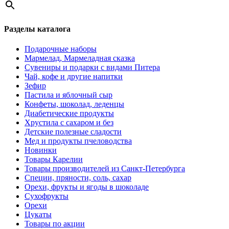
Разделы каталога
Подарочные наборы
Мармелад, Мармеладная сказка
Сувениры и подарки с видами Питера
Чай, кофе и другие напитки
Зефир
Пастила и яблочный сыр
Конфеты, шоколад, леденцы
Диабетические продукты
Хрустила с сахаром и без
Детские полезные сладости
Мед и продукты пчеловодства
Новинки
Товары Карелии
Товары производителей из Санкт-Петербурга
Специи, пряности, соль, сахар
Орехи, фрукты и ягоды в шоколаде
Сухофрукты
Орехи
Цукаты
Товары по акции