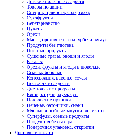
Детские полезные сладости
Товары по акции
Специи, пряности, соль, сахар
Сухофрукты
Вегетарианство
Цукаты
Орехи
Масла, ореховые пасты, урбечи, хумус
Продукты без глютена
Постные продукты
Сушеные травы, овощи и ягоды
Бакалея
Орехи, фрукты и ягоды в шоколаде
Семена, бобовые
Консервация, варенье, соусы
Восточные сладости
Диетические продукты
Каши, отруби, мука, суп
Покровские пряники
Печенье, батончики, снэки
Мясные и рыбные закуски, деликатесы
Суперфуды, соевые продукты
Продукция без сахара
Подарочная упаковка, открытки
Доставка и оплата