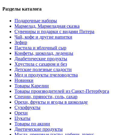
Разделы каталога
Подарочные наборы
Мармелад, Мармеладная сказка
Сувениры и подарки с видами Питера
Чай, кофе и другие напитки
Зефир
Пастила и яблочный сыр
Конфеты, шоколад, леденцы
Диабетические продукты
Хрустила с сахаром и без
Детские полезные сладости
Мед и продукты пчеловодства
Новинки
Товары Карелии
Товары производителей из Санкт-Петербурга
Специи, пряности, соль, сахар
Орехи, фрукты и ягоды в шоколаде
Сухофрукты
Орехи
Цукаты
Товары по акции
Диетические продукты
Масла, ореховые пасты, урбечи, хумус