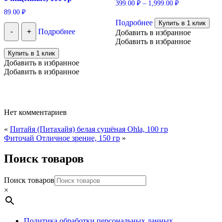
399.00
₽
–
1,999.00
₽
89.00
₽
Этот
Подробнее
товар
Купить в 1 клик
-
+
Подробнее
имеет
Добавить в избранное
несколько
Добавить в избранное
вариаций.
Купить в 1 клик
Опции
Добавить в избранное
можно
Добавить в избранное
выбрать
на
странице
товара.
Нет комментариев
«
Питайя (Питахайя) белая сушёная Ohla, 100 гр
Фиточай Отличное зрение, 150 гр
»
Поиск товаров
Поиск товаров
×
Политика обработки персональных данных