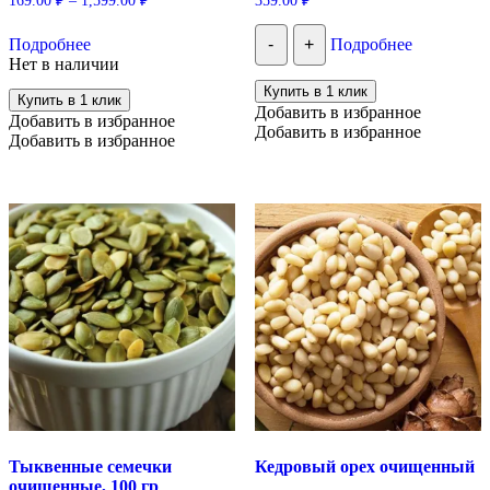
169.00
₽
–
1,599.00
₽
359.00
₽
Этот
Подробнее
-
+
Подробнее
товар
Нет в наличии
имеет
несколько
Купить в 1 клик
Купить в 1 клик
вариаций.
Добавить в избранное
Добавить в избранное
Опции
Добавить в избранное
Добавить в избранное
можно
выбрать
на
странице
товара.
Тыквенные семечки
Кедровый орех очищенный
очищенные, 100 гр