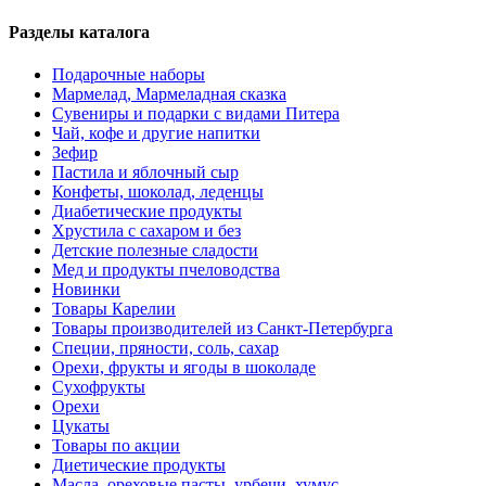
Разделы каталога
Подарочные наборы
Мармелад, Мармеладная сказка
Сувениры и подарки с видами Питера
Чай, кофе и другие напитки
Зефир
Пастила и яблочный сыр
Конфеты, шоколад, леденцы
Диабетические продукты
Хрустила с сахаром и без
Детские полезные сладости
Мед и продукты пчеловодства
Новинки
Товары Карелии
Товары производителей из Санкт-Петербурга
Специи, пряности, соль, сахар
Орехи, фрукты и ягоды в шоколаде
Сухофрукты
Орехи
Цукаты
Товары по акции
Диетические продукты
Масла, ореховые пасты, урбечи, хумус