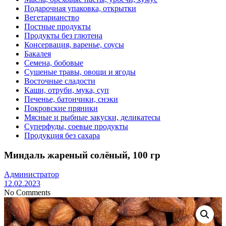
Подарочная упаковка, открытки
Вегетарианство
Постные продукты
Продукты без глютена
Консервация, варенье, соусы
Бакалея
Семена, бобовые
Сушеные травы, овощи и ягоды
Восточные сладости
Каши, отруби, мука, суп
Печенье, батончики, снэки
Покровские пряники
Мясные и рыбные закуски, деликатесы
Суперфуды, соевые продукты
Продукция без сахара
Миндаль жареный солёный, 100 гр
Администратор
12.02.2023
No Comments