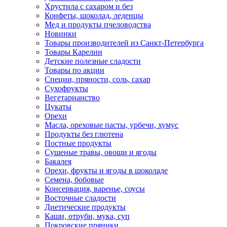
Хрустила с сахаром и без
Конфеты, шоколад, леденцы
Мед и продукты пчеловодства
Новинки
Товары производителей из Санкт-Петербурга
Товары Карелии
Детские полезные сладости
Товары по акции
Специи, пряности, соль, сахар
Сухофрукты
Вегетарианство
Цукаты
Орехи
Масла, ореховые пасты, урбечи, хумус
Продукты без глютена
Постные продукты
Сушеные травы, овощи и ягоды
Бакалея
Орехи, фрукты и ягоды в шоколаде
Семена, бобовые
Консервация, варенье, соусы
Восточные сладости
Диетические продукты
Каши, отруби, мука, суп
Покровские пряники