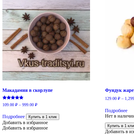
Макадамия в скорлупе
Фундук жар
129.00
₽
–
1,29
Оценка
109.00
₽
–
999.00
₽
Эт
5.00
Подробнее
то
Этот
из 5
Нет в наличи
им
Подробнее
товар
Купить в 1 клик
нес
имеет
Добавить в избранное
Купить в 1 кли
ва
несколько
Добавить в избранное
Добавить в и
Оп
вариаций.