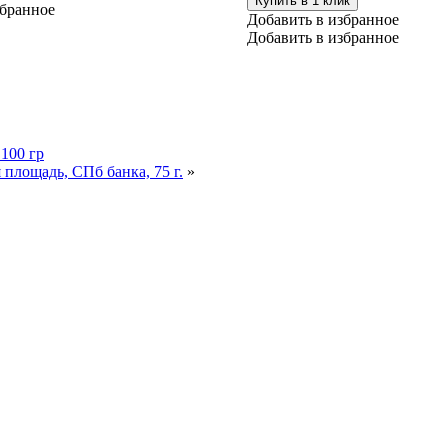
Купить в 1 клик
збранное
жно
Добавить в избранное
брать
Добавить в избранное
ранице
ара.
100 гр
площадь, СПб банка, 75 г.
»