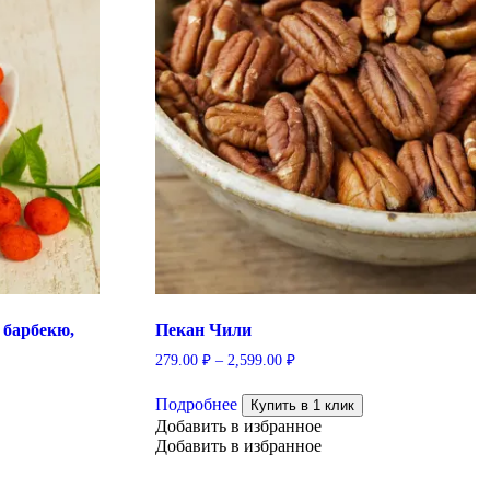
 барбекю,
Пекан Чили
279.00
₽
–
2,599.00
₽
Этот
Подробнее
товар
Купить в 1 клик
имеет
Добавить в избранное
несколько
Добавить в избранное
вариаций.
Опции