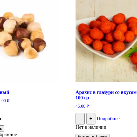
еный
Арахис в глазури со вкусом
100 гр
9.00
₽
46.00
₽
от
вар
и
-
+
Подробнее
еет
колько
Нет в наличии
к
риаций.
збранное
ции