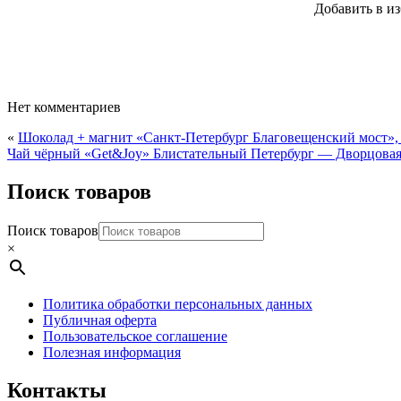
Добавить в и
мо
Опции
вы
можно
на
выбрать
ст
на
тов
странице
товара.
Нет комментариев
«
Шоколад + магнит «Санкт-Петербург Благовещенский мост», 
Чай чёрный «Get&Joy» Блистательный Петербург — Дворцовая 
Поиск товаров
Поиск товаров
×
Политика обработки персональных данных
Публичная оферта
Пользовательское соглашение
Полезная информация
Контакты