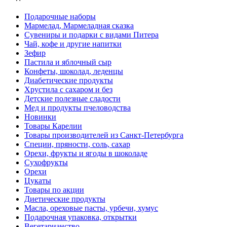
Подарочные наборы
Мармелад, Мармеладная сказка
Сувениры и подарки с видами Питера
Чай, кофе и другие напитки
Зефир
Пастила и яблочный сыр
Конфеты, шоколад, леденцы
Диабетические продукты
Хрустила с сахаром и без
Детские полезные сладости
Мед и продукты пчеловодства
Новинки
Товары Карелии
Товары производителей из Санкт-Петербурга
Специи, пряности, соль, сахар
Орехи, фрукты и ягоды в шоколаде
Сухофрукты
Орехи
Цукаты
Товары по акции
Диетические продукты
Масла, ореховые пасты, урбечи, хумус
Подарочная упаковка, открытки
Вегетарианство